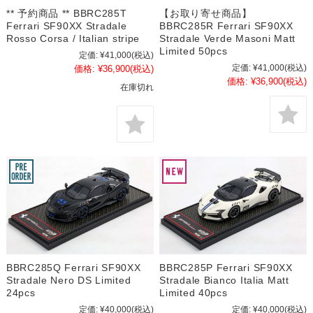
** 予約商品 ** BBRC285T
【お取り寄せ商品】
Ferrari SF90XX Stradale
BBRC285R Ferrari SF90XX
Rosso Corsa / Italian stripe
Stradale Verde Masoni Matt
Limited 50pcs
定価:
¥41,000
(税込)
定価:
¥41,000
(税込)
価格:
¥36,900
(税込)
価格:
¥36,900
(税込)
在庫切れ
BBRC285Q Ferrari SF90XX
BBRC285P Ferrari SF90XX
Stradale Nero DS Limited
Stradale Bianco Italia Matt
24pcs
Limited 40pcs
定価:
¥40,000
(税込)
定価:
¥40,000
(税込)