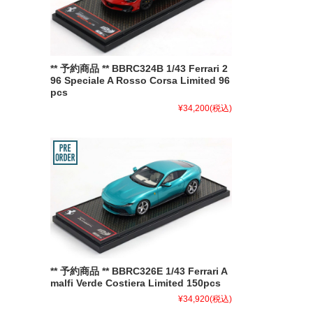
** 予約商品 ** BBRC324B 1/43 Ferrari 2
96 Speciale A Rosso Corsa Limited 96
pcs
¥34,200
(税込)
** 予約商品 ** BBRC326E 1/43 Ferrari A
malfi Verde Costiera Limited 150pcs
¥34,920
(税込)