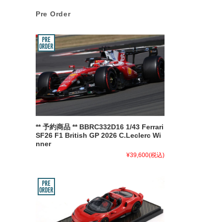
Pre Order
** 予約商品 ** BBRC332D16 1/43 Ferrari
SF26 F1 British GP 2026 C.Leclerc Wi
nner
¥39,600
(税込)