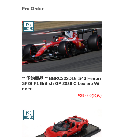
Pre Order
** 予約商品 ** BBRC332D16 1/43 Ferrari
SF26 F1 British GP 2026 C.Leclerc Wi
nner
¥39,600
(税込)