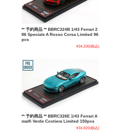
** 予約商品 ** BBRC324B 1/43 Ferrari 2
96 Speciale A Rosso Corsa Limited 96
pcs
¥34,200
(税込)
** 予約商品 ** BBRC326E 1/43 Ferrari A
malfi Verde Costiera Limited 150pcs
¥34,920
(税込)