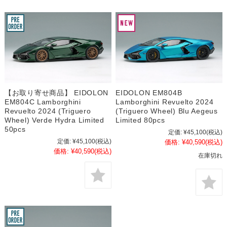
【お取り寄せ商品】 EIDOLON
EIDOLON EM804B
EM804C Lamborghini
Lamborghini Revuelto 2024
Revuelto 2024 (Triguero
(Triguero Wheel) Blu Aegeus
Wheel) Verde Hydra Limited
Limited 80pcs
50pcs
定価:
¥45,100
(税込)
定価:
¥45,100
(税込)
価格:
¥40,590
(税込)
価格:
¥40,590
(税込)
在庫切れ