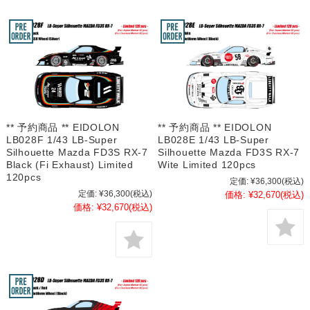
** 予約商品 ** EIDOLON
** 予約商品 ** EIDOLON
LB028F 1/43 LB-Super
LB028E 1/43 LB-Super
Silhouette Mazda FD3S RX-7
Silhouette Mazda FD3S RX-7
Black (Fi Exhaust) Limited
Wite Limited 120pcs
120pcs
定価:
¥36,300
(税込)
定価:
¥36,300
(税込)
価格:
¥32,670
(税込)
価格:
¥32,670
(税込)