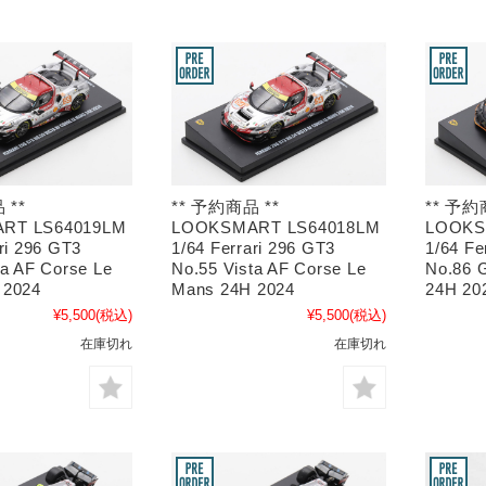
 **
** 予約商品 **
** 予約
RT LS64019LM
LOOKSMART LS64018LM
LOOKS
ri 296 GT3
1/64 Ferrari 296 GT3
1/64 Fe
ta AF Corse Le
No.55 Vista AF Corse Le
No.86 
 2024
Mans 24H 2024
24H 20
¥5,500
(税込)
¥5,500
(税込)
在庫切れ
在庫切れ