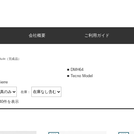
会社概要
ご利用ガイド
 Bulit（完成品）
■ DMH64
■ Tecno Model
ierre
在庫：
40件を表示