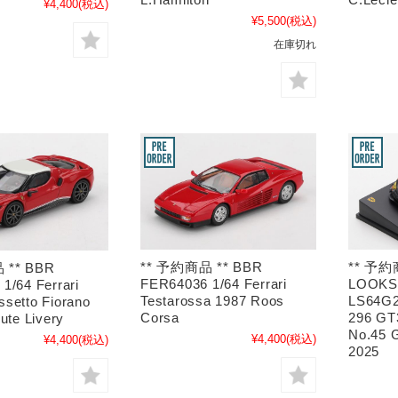
¥4,400
(税込)
¥5,500
(税込)
在庫切れ
** 予約商品 ** BBR
** 予約
 ** BBR
FER64036 1/64 Ferrari
LOOK
1/64 Ferrari
Testarossa 1987 Roos
LS64G25
setto Fiorano
Corsa
296 G
ute Livery
No.45 
¥4,400
(税込)
¥4,400
(税込)
2025