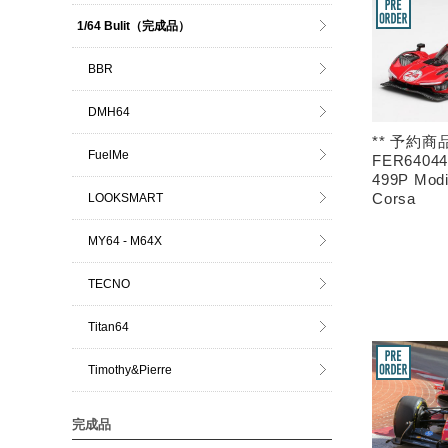
1/64 Bulit（完成品）
BBR
DMH64
** 予約商品
FuelMe
FER64044 
499P Modi
Corsa
LOOKSMART
MY64 - M64X
TECNO
Titan64
Timothy&Pierre
完成品