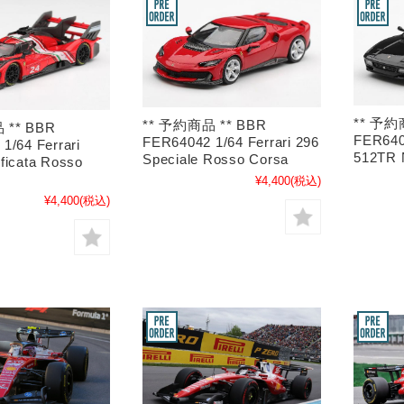
** 予約
** 予約商品 ** BBR
 ** BBR
FER6403
FER64042 1/64 Ferrari 296
1/64 Ferrari
512TR 
Speciale Rosso Corsa
ficata Rosso
¥4,400
(税込)
¥4,400
(税込)