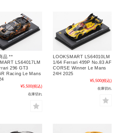
商品 **
LOOKSMART LS64010LM
MART LS64017LM
1/64 Ferrari 499P No.83 AF
rrari 296 GT3
CORSE Winner Le Mans
GR Racing Le Mans
24H 2025
24
¥5,500
(税込)
¥5,500
(税込)
在庫切れ
在庫切れ