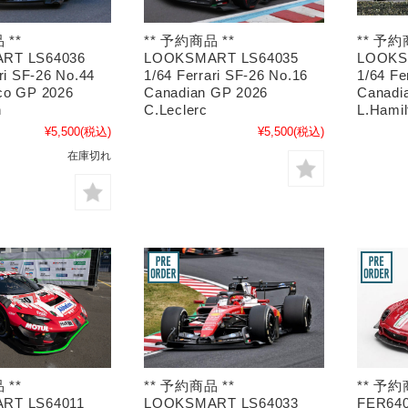
 **
** 予約商品 **
** 予約
RT LS64036
LOOKSMART LS64035
LOOKS
ri SF-26 No.44
1/64 Ferrari SF-26 No.16
1/64 Fe
co GP 2026
Canadian GP 2026
Canadi
n
C.Leclerc
L.Hamil
¥5,500
(税込)
¥5,500
(税込)
在庫切れ
 **
** 予約商品 **
** 予約
RT LS64011
LOOKSMART LS64033
FER6404