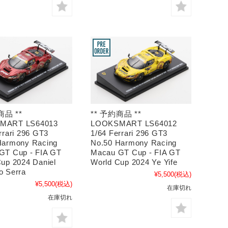
商品 **
** 予約商品 **
MART LS64013
LOOKSMART LS64012
rrari 296 GT3
1/64 Ferrari 296 GT3
Harmony Racing
No.50 Harmony Racing
GT Cup - FIA GT
Macau GT Cup - FIA GT
up 2024 Daniel
World Cup 2024 Ye Yife
o Serra
¥5,500
(税込)
¥5,500
(税込)
在庫切れ
在庫切れ