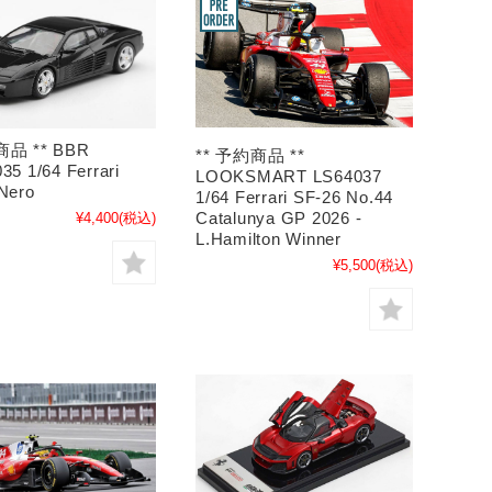
商品 ** BBR
** 予約商品 **
5 1/64 Ferrari
LOOKSMART LS64037
Nero
1/64 Ferrari SF-26 No.44
Catalunya GP 2026 -
¥4,400
(税込)
L.Hamilton Winner
¥5,500
(税込)