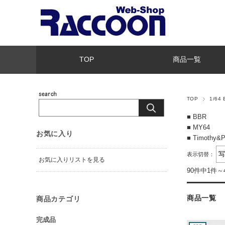
TOP
商品一覧
TOP
1/64
■ BBR
■ MY64
お気に入り
■ Timothy&P
表示切替：
お気に入りリストを見る
90件中1件～
商品一覧
商品カテゴリ
完成品