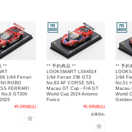
 **
** 予約商品 **
** 予約
ART
LOOKSMART LS64014
LOOKS
6 1/64 Ferrari
1/64 Ferrari 296 GT3
1/64 Fe
UNI-ROBO
No.83 AF CORSE SRL
No.51 
SS FERRARI
Macau GT Cup - FIA GT
Macau 
No.6 GT300
World Cup 2024 Antonio
World C
 2025
Fuoco
Gardan
¥5,500
(税込)
¥5,500
(税込)
在庫切れ