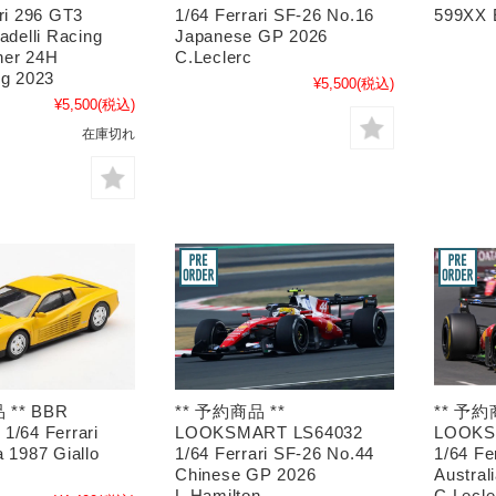
ri 296 GT3
1/64 Ferrari SF-26 No.16
599XX 
adelli Racing
Japanese GP 2026
ner 24H
C.Leclerc
ng 2023
¥5,500
(税込)
¥5,500
(税込)
在庫切れ
** 予約商品 **
** 予約
 ** BBR
LOOKSMART LS64032
LOOKS
1/64 Ferrari
1/64 Ferrari SF-26 No.44
1/64 Fe
 1987 Giallo
Chinese GP 2026
Austral
L.Hamilton
C.Lecle