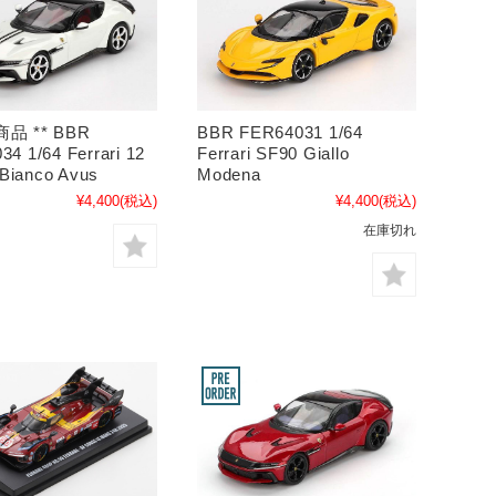
商品 ** BBR
BBR FER64031 1/64
4 1/64 Ferrari 12
Ferrari SF90 Giallo
i Bianco Avus
Modena
¥4,400
(税込)
¥4,400
(税込)
在庫切れ