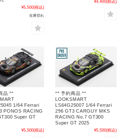
¥4,400
(税込)
¥5,500
(税込)
在庫切れ
商品 **
** 予約商品 **
SMART
LOOKSMART
045 1/64 Ferrari
LS64G25007 1/64 Ferrari
T3 PONOS RACING
296 GT3 CARGUY MKS
GT300 Super GT
RACING No.7 GT300
Super GT 2025
¥5,500
(税込)
¥5,500
(税込)