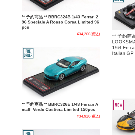
** 予約商品 ** BBRC324B 1/43 Ferrari 2
96 Speciale A Rosso Corsa Limited 96
pcs
¥34,200
(税込)
** 予約商品
LOOKSMA
1/64 Ferra
Italian GP
** 予約商品 ** BBRC326E 1/43 Ferrari A
malfi Verde Costiera Limited 150pcs
¥34,920
(税込)