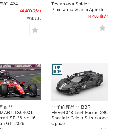
EVO #24
Testarossa Spider
Pininfarina Gianni Agnelli
¥4,400
(税込)
¥4,400
(税込)
在庫切れ
商品 **
** 予約商品 ** BBR
MART LS64031
FER64043 1/64 Ferrari 296
rrari SF-26 No.16
Speciale Grigio Silverstone
ian GP 2026
Opaco
rc