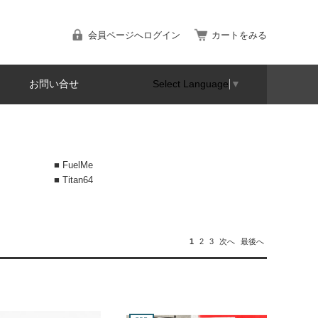
会員ページへログイン
カートをみる
お問い合せ
Select Language
▼
■ FuelMe
■ Titan64
1
2
3
次へ
最後へ