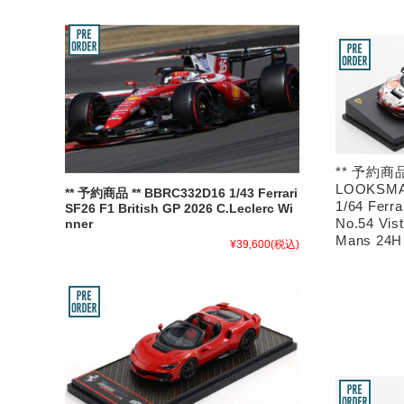
** 予約商品
LOOKSMA
** 予約商品 ** BBRC332D16 1/43 Ferrari
1/64 Ferra
SF26 F1 British GP 2026 C.Leclerc Wi
No.54 Vis
nner
Mans 24H
¥39,600
(税込)