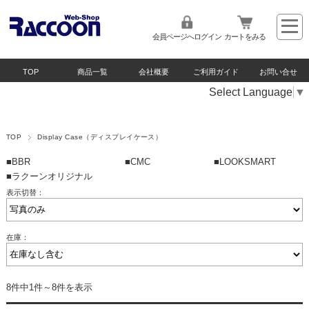
会員ページへログイン
カートをみる
TOP
商品一覧
会社概要
ご利用ガイド
お問い合せ
Select Language
▼
TOP
Display Case（ディスプレイケース）
■BBR
■CMC
■LOOKSMART
■ラクーンオリジナル
表示切替：
在庫：
8件中1件～8件を表示