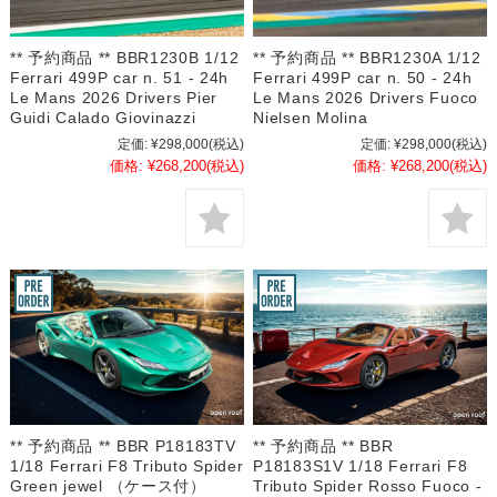
** 予約商品 ** BBR1230B 1/12
** 予約商品 ** BBR1230A 1/12
Ferrari 499P car n. 51 - 24h
Ferrari 499P car n. 50 - 24h
Le Mans 2026 Drivers Pier
Le Mans 2026 Drivers Fuoco
Guidi Calado Giovinazzi
Nielsen Molina
定価:
¥298,000
(税込)
定価:
¥298,000
(税込)
価格:
¥268,200
(税込)
価格:
¥268,200
(税込)
** 予約商品 ** BBR P18183TV
** 予約商品 ** BBR
1/18 Ferrari F8 Tributo Spider
P18183S1V 1/18 Ferrari F8
Green jewel （ケース付）
Tributo Spider Rosso Fuoco -