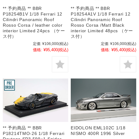
** 予約商品 ** BBR
** 予約商品 ** BBR
P18254B1V 1/18 Ferrari 12
P18254A1V 1/18 Ferrari 12
Cilindri Panoramic Roof
Cilindri Panoramic Roof
Rosso Corsa / leather color
Rosso Corsa /Matt Black
interior Limited 24pcs （ケー
interior Limited 48pcs （ケー
ス付）
ス付）
定価:
¥106,000
(税込)
定価:
¥106,000
(税込)
価格:
¥95,400
(税込)
価格:
¥95,400
(税込)
** 予約商品 ** BBR
EIDOLON EML102C 1/18
P18214TMO-26 1/18 Ferrari
NISMO 400R 1996 Silver