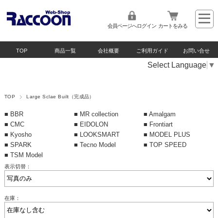
会員ページへログイン
カートをみる
TOP
商品一覧
会社概要
ご利用ガイド
お問い合せ
Select Language
▼
TOP
Large Sclae Built（完成品）
■ BBR
■ MR collection
■ Amalgam
■ CMC
■ EIDOLON
■ Frontiart
■ Kyosho
■ LOOKSMART
■ MODEL PLUS
■ SPARK
■ Tecno Model
■ TOP SPEED
■ TSM Model
表示切替：
在庫：