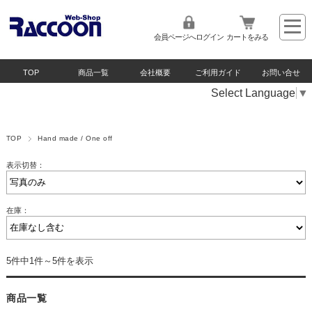
会員ページへログイン
カートをみる
TOP
商品一覧
会社概要
ご利用ガイド
お問い合せ
Select Language
▼
TOP
Hand made / One off
表示切替：
在庫：
5件中1件～5件を表示
商品一覧