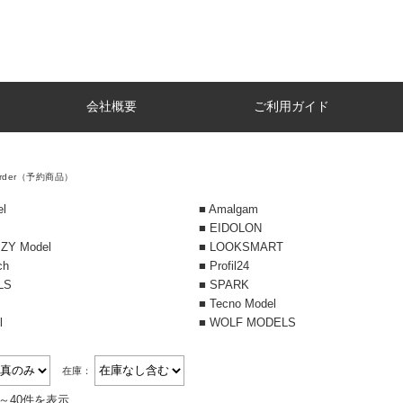
会社概要
ご利用ガイド
Order（予約商品）
el
■ Amalgam
■ EIDOLON
PZY Model
■ LOOKSMART
ch
■ Profil24
LS
■ SPARK
■ Tecno Model
l
■ WOLF MODELS
在庫：
件～40件を表示