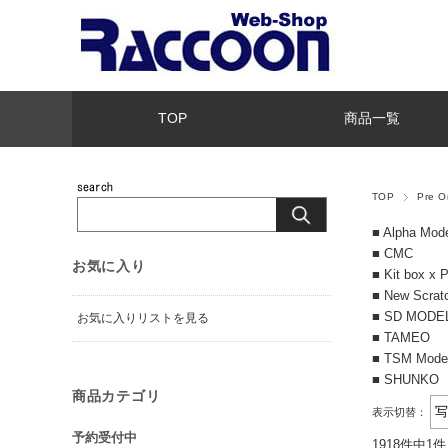
TOP
商品一覧
TOP
Pre 
■ Alpha Mod
■ CMC
お気に入り
■ Kit box x 
■ New Scrat
■ SD MODE
お気に入りリストを見る
■ TAMEO
■ TSM Mode
■ SHUNKO
商品カテゴリ
表示切替：
予約受付中
1918件中1