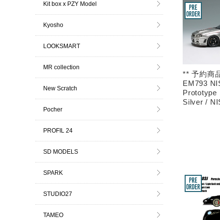
Kit box x PZY Model
Kyosho
LOOKSMART
MR collection
** 予約商品
EM793 NI
New Scratch
Prototype
Silver / N
Pocher
PROFIL 24
SD MODELS
SPARK
STUDIO27
TAMEO