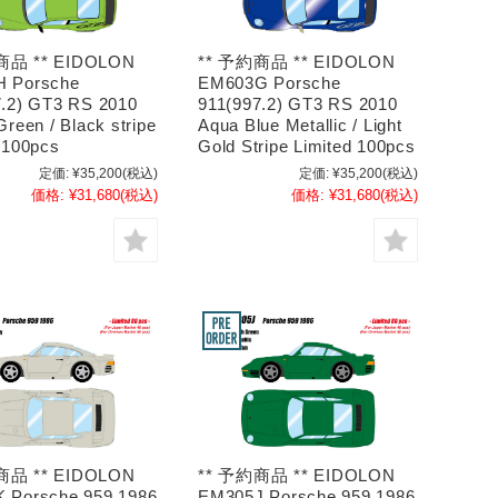
商品 ** EIDOLON
** 予約商品 ** EIDOLON
 Porsche
EM603G Porsche
7.2) GT3 RS 2010
911(997.2) GT3 RS 2010
Green / Black stripe
Aqua Blue Metallic / Light
 100pcs
Gold Stripe Limited 100pcs
定価:
¥35,200
(税込)
定価:
¥35,200
(税込)
価格:
¥31,680
(税込)
価格:
¥31,680
(税込)
商品 ** EIDOLON
** 予約商品 ** EIDOLON
 Porsche 959 1986
EM305J Porsche 959 1986