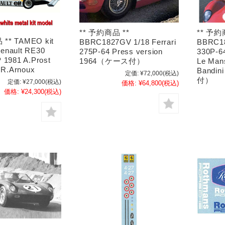
** 予約商品 **
** 予約
** TAMEO kit
BBRC1827GV 1/18 Ferrari
BBRC18
enault RE30
275P-64 Press version
330P-64
 1981 A.Prost
1964（ケース付）
Le Mans
- R.Arnoux
Bandin
定価:
¥72,000
(税込)
付）
定価:
¥27,000
(税込)
価格:
¥64,800
(税込)
価格:
¥24,300
(税込)