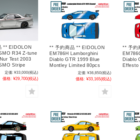
 ** EIDOLON
** 予約商品 ** EIDOLON
** 予約
SMO R34 Z-tune
EM786H Lamborghini
EM786G
 Nur Test 2003
Diablo GTR 1999 Blue
Diablo
ISMO Stripe
Montley Limited 80pcs
Effesto
定価:
¥33,000
(税込)
定価:
¥36,850
(税込)
価格:
¥29,700
(税込)
価格:
¥33,165
(税込)