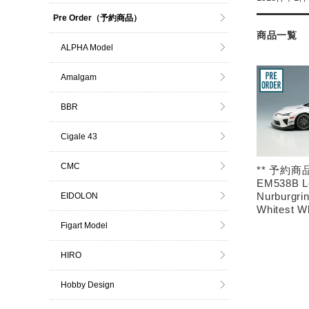
Pre Order（予約商品）
商品一覧
ALPHA Model
Amalgam
BBR
Cigale 43
CMC
** 予約商品
EM538B L
Nurburgri
EIDOLON
Whitest W
Figart Model
HIRO
Hobby Design