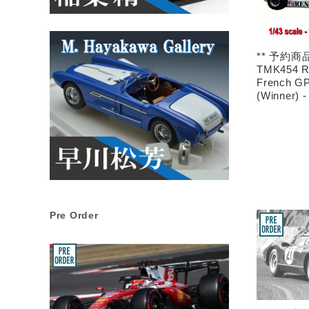
** 予約商品 
TMK454 R
French GP
(Winner) 
Pre Order