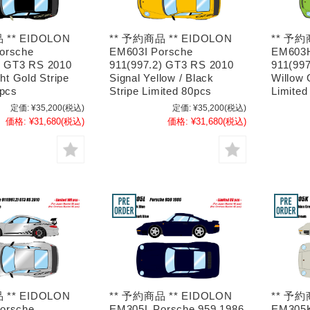
 ** EIDOLON
** 予約商品 ** EIDOLON
** 予約
orsche
EM603I Porsche
EM603H
) GT3 RS 2010
911(997.2) GT3 RS 2010
911(99
ght Gold Stripe
Signal Yellow / Black
Willow 
0pcs
Stripe Limited 80pcs
Limited
定価:
¥35,200
(税込)
定価:
¥35,200
(税込)
価格:
¥31,680
(税込)
価格:
¥31,680
(税込)
 ** EIDOLON
** 予約商品 ** EIDOLON
** 予約
orsche
EM305L Porsche 959 1986
EM305K