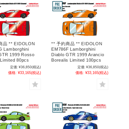
商品 ** EIDOLON
** 予約商品 ** EIDOLON
 Lamborghini
EM786F Lamborghini
 GTR 1999 Rosso
Diablo GTR 1999 Arancio
 Limited 80pcs
Borealis Limited 100pcs
定価:
¥36,850
(税込)
定価:
¥36,850
(税込)
価格:
¥33,165
(税込)
価格:
¥33,165
(税込)