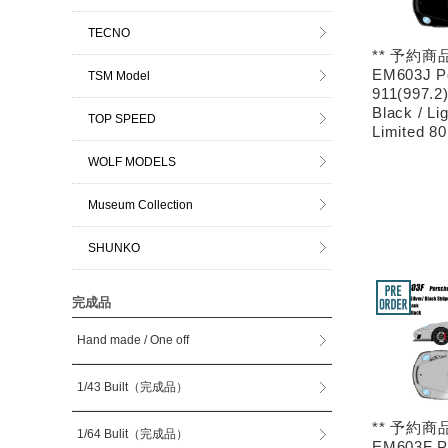
TECNO
** 予約商品
EM603J P
TSM Model
911(997.2
Black / Li
TOP SPEED
Limited 8
WOLF MODELS
Museum Collection
SHUNKO
完成品
Hand made / One off
1/43 Built（完成品）
** 予約商品
1/64 Bulit（完成品）
EM603F P