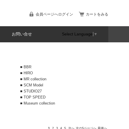
会員ページへログイン
カートをみる
お問い合せ
Select Language
▼
■ BBR
■ HIRO
■ MR collection
■ SCM Model
■ STUDIO27
■ TOP SPEED
■ Museum collection
1
2
3
4
5
次へ
次の5ページへ
最後へ