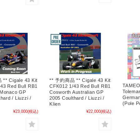
* Cigale 43 Kit
** 予約商品 ** Cigale 43 Kit
TAMEO 
43 Red Bull RB1
CFK012 1/43 Red Bull RB1
Tolema
 Monaco GP
Cosworth Australian GP
German
hard / Liuzzi /
2005 Coulthard / Liuzzi /
(Pole P
Klien
¥23,000
(税込)
¥22,000
(税込)