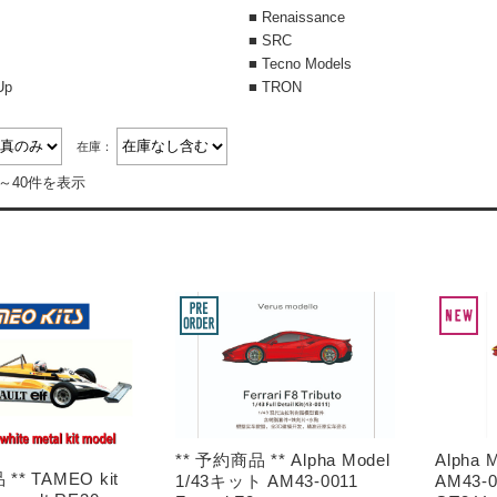
■ Renaissance
■ SRC
■ Tecno Models
Up
■ TRON
在庫：
件～40件を表示
** 予約商品 ** Alpha Model
Alpha 
** TAMEO kit
1/43キット AM43-0011
AM43-0