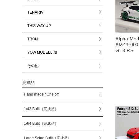
TENARIV
THIS WAY UP
Alpha Mo
TRON
AM43-000
GT3 RS
YOW MODELLINI
その他
完成品
Hand made / One off
1/43 Built（完成品）
1/64 Bulit（完成品）
Large Sclae Built（完成品）