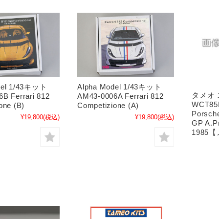
del 1/43キット
Alpha Model 1/43キット
タメオ
B Ferrari 812
AM43-0006A Ferrari 812
WCT85
one (B)
Competizione (A)
Porsch
¥19,800
(税込)
¥19,800
(税込)
GP A.P
1985