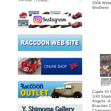
Pre Order（予約商品）
2004 Webbe
Wirdheim
Cigale 43
1/43 Shad
Angelis -A
Brasilian 
Champio