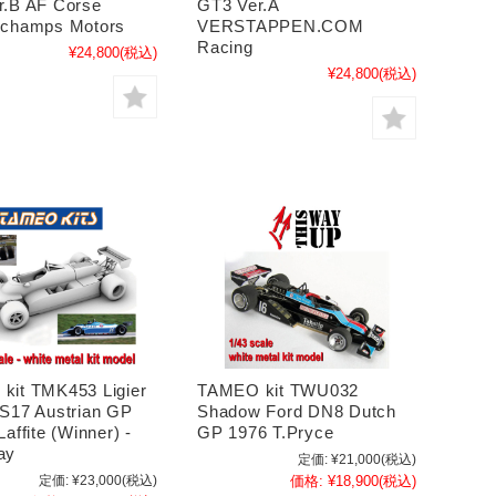
r.B AF Corse
GT3 Ver.A
rchamps Motors
VERSTAPPEN.COM
Racing
¥24,800
(税込)
¥24,800
(税込)
kit TMK453 Ligier
TAMEO kit TWU032
S17 Austrian GP
Shadow Ford DN8 Dutch
affite (Winner) -
GP 1976 T.Pryce
ay
定価:
¥21,000
(税込)
定価:
¥23,000
(税込)
価格:
¥18,900
(税込)