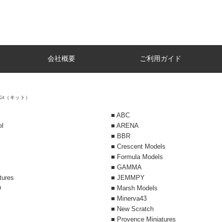
会社概要
ご利用ガイド
 Kit（キット）
■ ABC
el
■ ARENA
■ BBR
■ Crescent Models
■ Formula Models
■ GAMMA
tures
■ JEMMPY
O
■ Marsh Models
■ Minerva43
s
■ New Scratch
■ Provence Miniatures