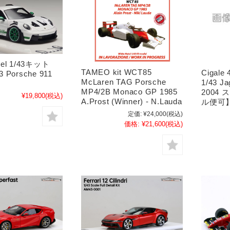
del 1/43キット
TAMEO kit WCT85
Cigale
3 Porsche 911
McLaren TAG Porsche
1/43 Ja
MP4/2B Monaco GP 1985
2004
¥19,800
(税込)
A.Prost (Winner) - N.Lauda
ル便可
定価:
¥24,000
(税込)
価格:
¥21,600
(税込)