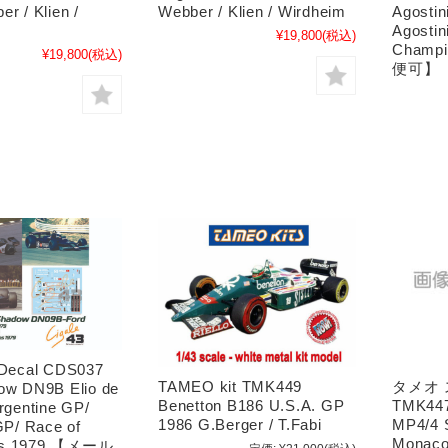
r / Klien /
Webber / Klien / Wirdheim
Agostin
Agostin
¥19,800
(税込)
Champ
¥19,800
(税込)
便可】
 Decal CDS037
TAMEO kit TMK449
タメオ
ow DN9B Elio de
Benetton B186 U.S.A. GP
TMK447
rgentine GP/
1986 G.Berger / T.Fabi
MP4/4 S
GP/ Race of
Monac
ns 1979 【メール