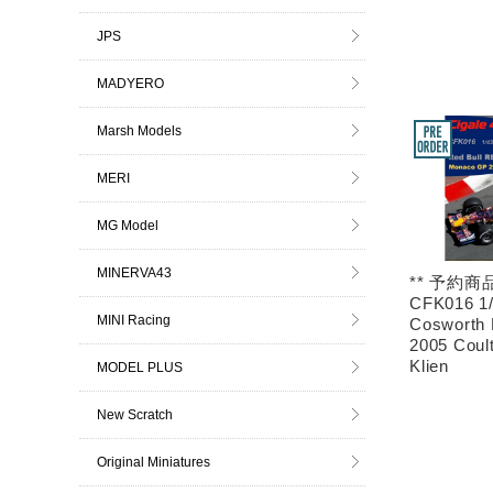
JPS
MADYERO
Marsh Models
MERI
MG Model
MINERVA43
** 予約商品 *
CFK016 1/
MINI Racing
Cosworth
2005 Coult
Klien
MODEL PLUS
New Scratch
Original Miniatures