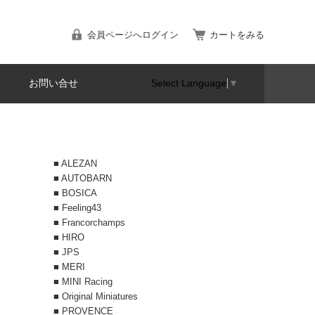
会員ページへログイン
カートをみる
お問い合せ
Select Language
▼
■ ALEZAN
■ AUTOBARN
■ BOSICA
■ Feeling43
■ Francorchamps
■ HIRO
■ JPS
■ MERI
■ MINI Racing
■ Original Miniatures
■ PROVENCE