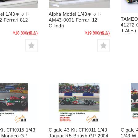
del 1/43キット
Alpha Model 1/43キット
TAMEO 
 Ferrari 812
AM43-0001 Ferrari 12
412T2 
Cilindri
J.Alesi
¥18,800
(税込)
¥19,800
(税込)
 Kit CFK015 1/43
Cigale 43 Kit CFK011 1/43
Cigale
5 Monaco GP
Jaguar R5 British GP 2004
1/43 Wi