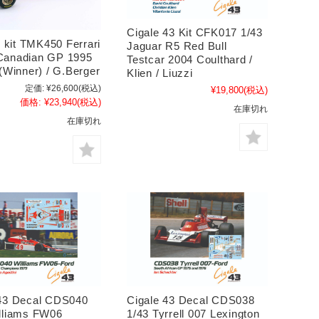
Cigale 43 Kit CFK017 1/43
kit TMK450 Ferrari
Jaguar R5 Red Bull
Canadian GP 1995
Testcar 2004 Coulthard /
 (Winner) / G.Berger
Klien / Liuzzi
定価:
¥26,600
(税込)
¥19,800
(税込)
価格:
¥23,940
(税込)
在庫切れ
在庫切れ
 43 Decal CDS040
Cigale 43 Decal CDS038
lliams FW06
1/43 Tyrrell 007 Lexington