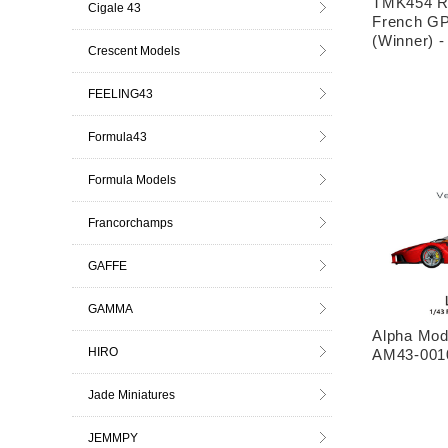
TMK454 R
Cigale 43
French GP
(Winner) 
Crescent Models
FEELING43
Formula43
Formula Models
Francorchamps
GAFFE
GAMMA
Alpha Mo
HIRO
AM43-0010
Jade Miniatures
JEMMPY