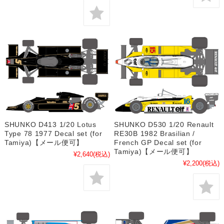
SHUNKO D413 1/20 Lotus
SHUNKO D530 1/20 Renault
Type 78 1977 Decal set (for
RE30B 1982 Brasilian /
Tamiya)【メール便可】
French GP Decal set (for
Tamiya)【メール便可】
¥2,640
(税込)
¥2,200
(税込)