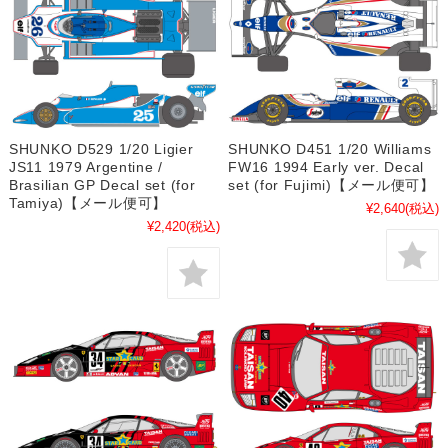
SHUNKO D529 1/20 Ligier
SHUNKO D451 1/20 Williams
JS11 1979 Argentine /
FW16 1994 Early ver. Decal
Brasilian GP Decal set (for
set (for Fujimi)【メール便可】
Tamiya)【メール便可】
¥2,640
(税込)
¥2,420
(税込)