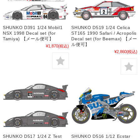
SHUNKO D391 1/24 Mobil1
SHUNKO D519 1/24 Celica
NSX 1998 Decal set (for
ST165 1990 Safari / Acropolis
Tamiya) 【メール便可】
Decal set (for Beemax) 【メー
ル便可】
¥1,870
(税込)
¥2,860
(税込)
SHUNKO D517 1/24 Z Test
SHUNKO D516 1/12 Ecstar