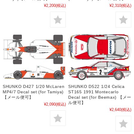
¥2,200
(税込)
¥2,310
(税込)
SHUNKO D427 1/20 McLaren
SHUNKO D522 1/24 Celica
MP4/7 Decal set (for Tamiya)
ST165 1991 Montecarlo
【メール便可】
Decal set (for Beemax) 【メー
ル便可】
¥2,090
(税込)
¥2,640
(税込)