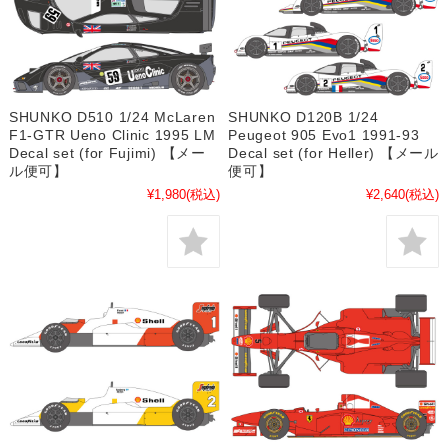
SHUNKO D510 1/24 McLaren
SHUNKO D120B 1/24
F1-GTR Ueno Clinic 1995 LM
Peugeot 905 Evo1 1991-93
Decal set (for Fujimi) 【メー
Decal set (for Heller) 【メール
ル便可】
便可】
¥1,980
(税込)
¥2,640
(税込)