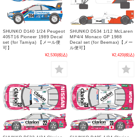
SHUNKO D140 1/24 Peugeot
SHUNKO D534 1/12 McLaren
405T16 Pioneer 1989 Decal
MP4/4 Monaco GP 1988
set (for Tamiya) 【メール便
Decal set (for Beemax)【メー
可】
ル便可】
¥2,530
(税込)
¥2,420
(税込)