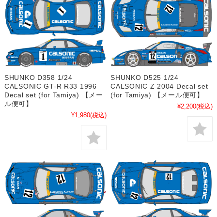
SHUNKO D358 1/24
SHUNKO D525 1/24
CALSONIC GT-R R33 1996
CALSONIC Z 2004 Decal set
Decal set (for Tamiya) 【メー
(for Tamiya) 【メール便可】
ル便可】
¥2,200
(税込)
¥1,980
(税込)