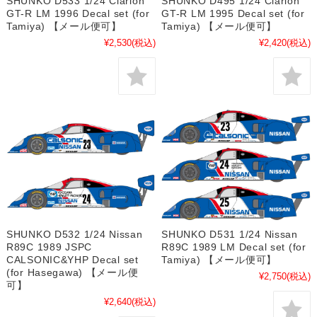
SHUNKO D533 1/24 Clarion
SHUNKO D495 1/24 Clarion
GT-R LM 1996 Decal set (for
GT-R LM 1995 Decal set (for
Tamiya) 【メール便可】
Tamiya) 【メール便可】
¥2,530
(税込)
¥2,420
(税込)
SHUNKO D532 1/24 Nissan
SHUNKO D531 1/24 Nissan
R89C 1989 JSPC
R89C 1989 LM Decal set (for
CALSONIC&YHP Decal set
Tamiya) 【メール便可】
(for Hasegawa) 【メール便
¥2,750
(税込)
可】
¥2,640
(税込)