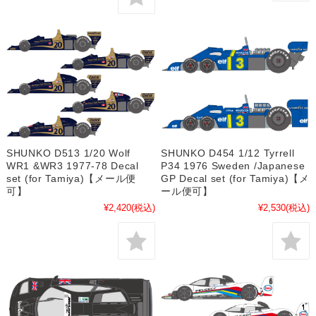
SHUNKO D513 1/20 Wolf
SHUNKO D454 1/12 Tyrrell
WR1 &WR3 1977-78 Decal
P34 1976 Sweden /Japanese
set (for Tamiya)【メール便
GP Decal set (for Tamiya)【メ
可】
ール便可】
¥2,420
(税込)
¥2,530
(税込)