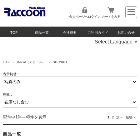
会員ページへログイン
カートをみる
TOP
商品一覧
会社概要
ご利用ガイド
お問い合せ
Select Language
▼
TOP
Decal（デカール）
SHUNKO
表示切替：
在庫：
63件中1件～40件を表示
1
2
次へ
最後へ
商品一覧