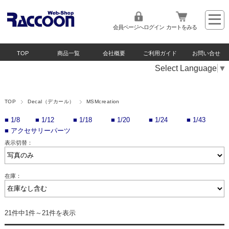
会員ページへログイン
カートをみる
TOP
商品一覧
会社概要
ご利用ガイド
お問い合せ
Select Language
▼
TOP
Decal（デカール）
MSMcreation
■
1/8
■
1/12
■
1/18
■
1/20
■
1/24
■
1/43
■
アクセサリーパーツ
表示切替：
在庫：
21件中1件～21件を表示