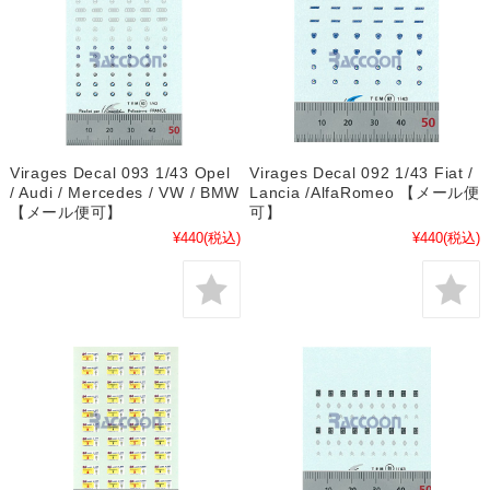
Virages Decal 093 1/43 Opel
Virages Decal 092 1/43 Fiat /
/ Audi / Mercedes / VW / BMW
Lancia /AlfaRomeo 【メール便
【メール便可】
可】
¥440
(税込)
¥440
(税込)