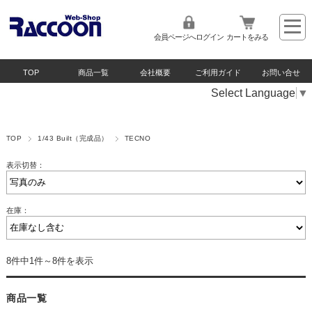
会員ページへログイン
カートをみる
TOP
商品一覧
会社概要
ご利用ガイド
お問い合せ
Select Language
▼
TOP
1/43 Built（完成品）
TECNO
表示切替：
在庫：
8件中1件～8件を表示
商品一覧