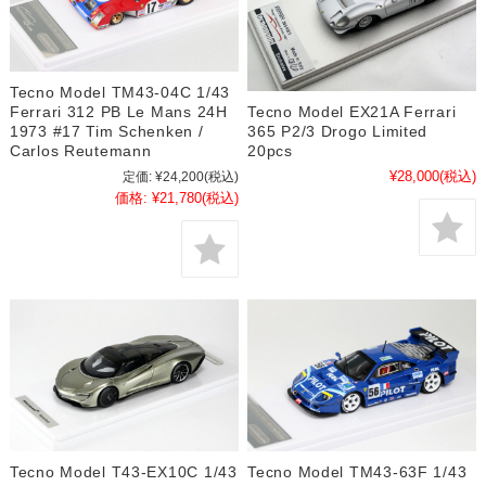
Tecno Model TM43-04C 1/43
Tecno Model EX21A Ferrari
Ferrari 312 PB Le Mans 24H
365 P2/3 Drogo Limited
1973 #17 Tim Schenken /
20pcs
Carlos Reutemann
¥28,000
(税込)
定価:
¥24,200
(税込)
価格:
¥21,780
(税込)
Tecno Model T43-EX10C 1/43
Tecno Model TM43-63F 1/43