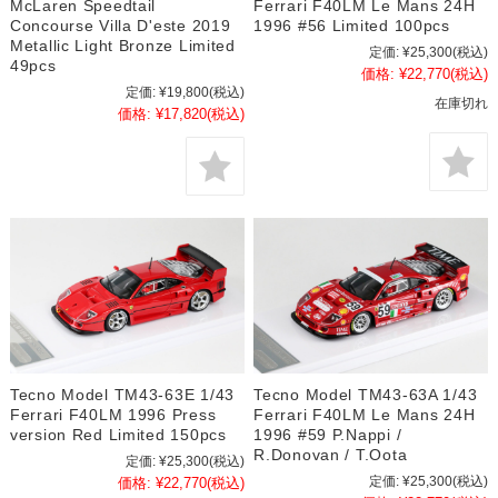
McLaren Speedtail
Ferrari F40LM Le Mans 24H
Concourse Villa D'este 2019
1996 #56 Limited 100pcs
Metallic Light Bronze Limited
定価:
¥25,300
(税込)
49pcs
価格:
¥22,770
(税込)
定価:
¥19,800
(税込)
在庫切れ
価格:
¥17,820
(税込)
Tecno Model TM43-63E 1/43
Tecno Model TM43-63A 1/43
Ferrari F40LM 1996 Press
Ferrari F40LM Le Mans 24H
version Red Limited 150pcs
1996 #59 P.Nappi /
R.Donovan / T.Oota
定価:
¥25,300
(税込)
定価:
¥25,300
(税込)
価格:
¥22,770
(税込)