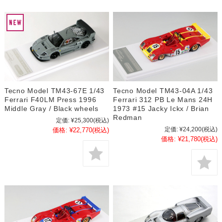
Tecno Model TM43-67E 1/43
Tecno Model TM43-04A 1/43
Ferrari F40LM Press 1996
Ferrari 312 PB Le Mans 24H
Middle Gray / Black wheels
1973 #15 Jacky Ickx / Brian
Redman
定価:
¥25,300
(税込)
定価:
¥24,200
(税込)
価格:
¥22,770
(税込)
価格:
¥21,780
(税込)