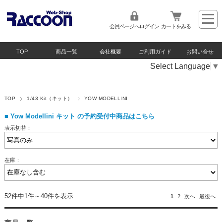
会員ページへログイン
カートをみる
TOP
商品一覧
会社概要
ご利用ガイド
お問い合せ
Select Language
▼
TOP
1/43 Kit（キット）
YOW MODELLINI
■
Yow Modellini キット の予約受付中商品はこちら
表示切替：
在庫：
52件中1件～40件を表示
1
2
次へ
最後へ