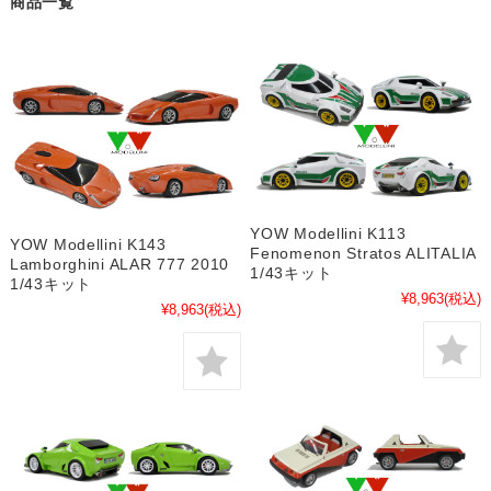
商品一覧
YOW Modellini K113
YOW Modellini K143
Fenomenon Stratos ALITALIA
Lamborghini ALAR 777 2010
1/43キット
1/43キット
¥8,963
(税込)
¥8,963
(税込)