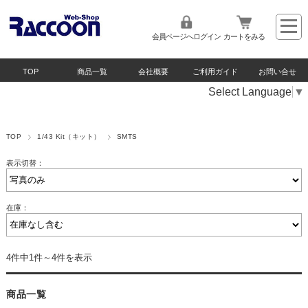
会員ページへログイン
カートをみる
TOP
商品一覧
会社概要
ご利用ガイド
お問い合せ
Select Language
▼
TOP
1/43 Kit（キット）
SMTS
表示切替：
在庫：
4件中1件～4件を表示
商品一覧