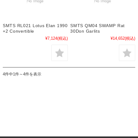
SMTS RL021 Lotus Elan 1990
SMTS QM04 SWAMP Rat
+2 Convertible
30Don Garlits
¥7,124
(税込)
¥14,652
(税込)
4件中1件～4件を表示