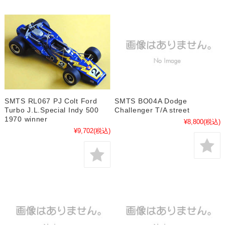
SMTS RL067 PJ Colt Ford
SMTS BO04A Dodge
Turbo J.L.Special Indy 500
Challenger T/A street
1970 winner
¥8,800
(税込)
¥9,702
(税込)