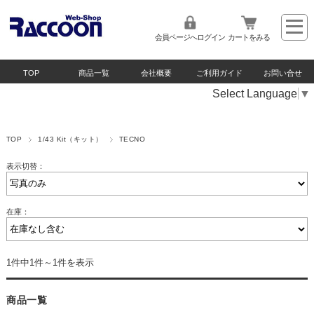
会員ページへログイン
カートをみる
TOP
商品一覧
会社概要
ご利用ガイド
お問い合せ
Select Language
▼
TOP
1/43 Kit（キット）
TECNO
表示切替：
在庫：
1件中1件～1件を表示
商品一覧