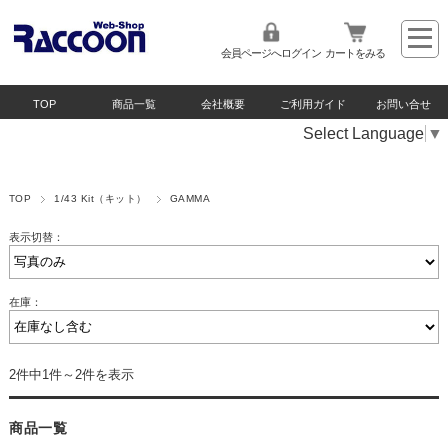
会員ページへログイン
カートをみる
TOP
商品一覧
会社概要
ご利用ガイド
お問い合せ
Select Language
▼
TOP
1/43 Kit（キット）
GAMMA
表示切替：
在庫：
2件中1件～2件を表示
商品一覧