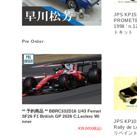
JPS KP1
PROMETE
1998 ' n
トキット
Pre Order
** 予約商品 ** BBRC332D16 1/43 Ferrari
SF26 F1 British GP 2026 C.Leclerc Wi
JPS KP10
nner
Rally de 
¥39,600
(税込)
リペイン