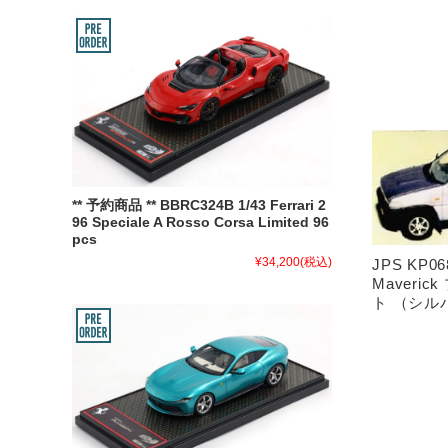
** 予約商品 ** BBRC324B 1/43 Ferrari 2
96 Speciale A Rosso Corsa Limited 96
pcs
¥34,200
(税込)
JPS KP0
Maveri
ト （シル