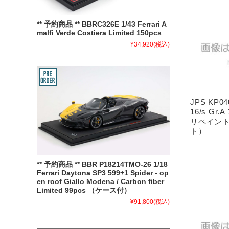
** 予約商品 ** BBRC326E 1/43 Ferrari A
malfi Verde Costiera Limited 150pcs
¥34,920
(税込)
JPS KP0
16/s Gr.A
リペイン
ト）
** 予約商品 ** BBR P18214TMO-26 1/18
Ferrari Daytona SP3 599+1 Spider - op
en roof Giallo Modena / Carbon fiber
Limited 99pcs （ケース付）
¥91,800
(税込)