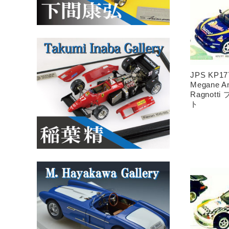
JPS KP1
Megane A
Ragnot
ト