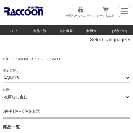
会員ページへログイン
カートをみる
TOP
商品一覧
会社概要
ご利用ガイド
お問い合せ
Select Language
▼
TOP
1/43 Kit（キット）
GAFFE
表示切替：
在庫：
6件中1件～6件を表示
商品一覧