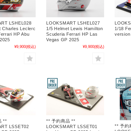
RT LSHEL028
LOOKSMART LSHEL027
LOOKS
t Charles Leclerc
1/5 Helmet Lewis Hamilton
1/18 Fe
Ferrari HP Abu
Scuderia Ferrari HP Las
version
 2025
Vegas GP 2025
¥9,900
(税込)
¥9,900
(税込)
 **
** 予約商品 **
** 予約
RT LSSET02
LOOKSMART LSSET01