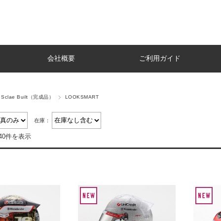
会社概要
ご利用ガイド
e Sclae Built（完成品）
LOOKSMART
在庫：
40件を表示