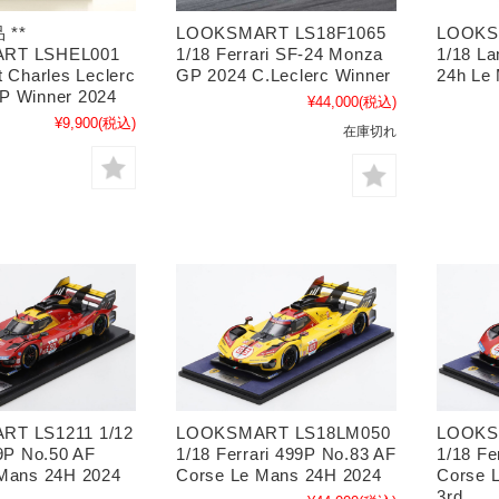
 **
LOOKSMART LS18F1065
LOOKS
RT LSHEL001
1/18 Ferrari SF-24 Monza
1/18 L
t Charles Leclerc
GP 2024 C.Leclerc Winner
24h Le
P Winner 2024
¥44,000
(税込)
¥9,900
(税込)
在庫切れ
T LS1211 1/12
LOOKSMART LS18LM050
LOOKS
99P No.50 AF
1/18 Ferrari 499P No.83 AF
1/18 Fe
Mans 24H 2024
Corse Le Mans 24H 2024
Corse 
3rd