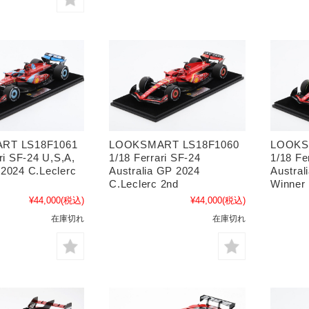
RT LS18F1061
LOOKSMART LS18F1060
LOOKS
ri SF-24 U,S,A,
1/18 Ferrari SF-24
1/18 Fe
2024 C.Leclerc
Australia GP 2024
Austral
C.Leclerc 2nd
Winner
¥44,000
(税込)
¥44,000
(税込)
在庫切れ
在庫切れ