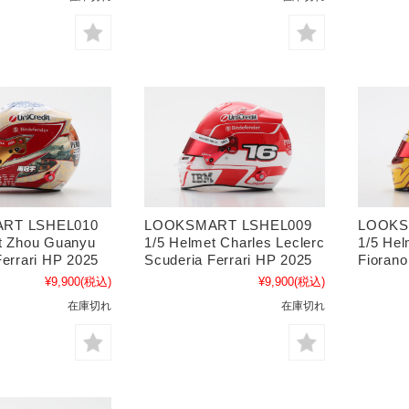
RT LSHEL010
LOOKSMART LSHEL009
LOOKS
t Zhou Guanyu
1/5 Helmet Charles Leclerc
1/5 Hel
Ferrari HP 2025
Scuderia Ferrari HP 2025
Fiorano
¥9,900
(税込)
¥9,900
(税込)
在庫切れ
在庫切れ