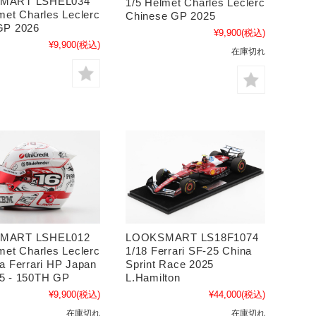
MART LSHEL034
1/5 Helmet Charles Leclerc
met Charles Leclerc
Chinese GP 2025
GP 2026
¥9,900
(税込)
¥9,900
(税込)
在庫切れ
MART LSHEL012
LOOKSMART LS18F1074
met Charles Leclerc
1/18 Ferrari SF-25 China
a Ferrari HP Japan
Sprint Race 2025
5 - 150TH GP
L.Hamilton
¥9,900
(税込)
¥44,000
(税込)
在庫切れ
在庫切れ