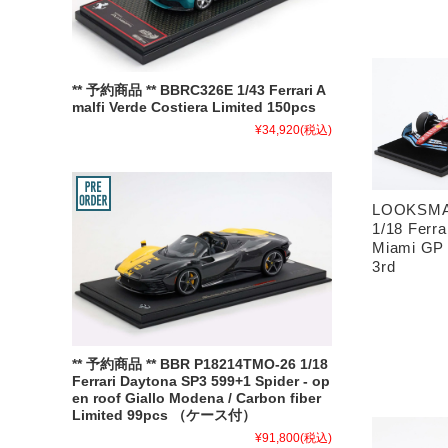
** 予約商品 ** BBRC326E 1/43 Ferrari A
malfi Verde Costiera Limited 150pcs
¥34,920
(税込)
LOOKSMA
1/18 Ferra
Miami GP 
3rd
** 予約商品 ** BBR P18214TMO-26 1/18
Ferrari Daytona SP3 599+1 Spider - op
en roof Giallo Modena / Carbon fiber
Limited 99pcs （ケース付）
¥91,800
(税込)