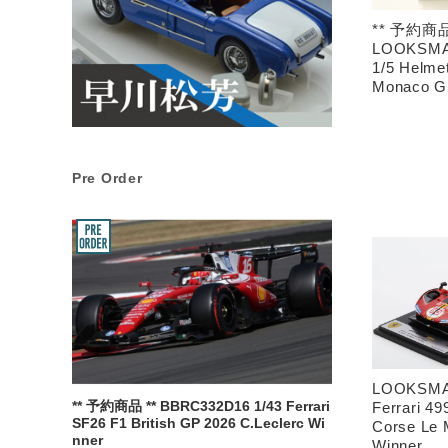
** 予約商品
LOOKSMA
1/5 Helme
Monaco G
Pre Order
LOOKSMAR
Ferrari 4
** 予約商品 ** BBRC332D16 1/43 Ferrari
SF26 F1 British GP 2026 C.Leclerc Wi
Corse Le 
nner
Winner