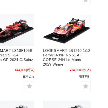
MART LS18F1059
LOOKSMART LS1210 1/12
rrari SF-24
Ferrari 499P No.51 AF
ia GP 2024 C.Sainz
CORSE 24H Le Mans
2023 Winner
¥44,000
(税込)
¥143,000
(税込)
在庫切れ
在庫切れ