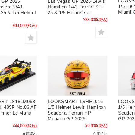
LOOKS
 GP 2025
Las Vegas GP 2025 Lewis
1/5 Hel
clerc 1/43
Hamilton 1/43 Ferrari SF-
Miami 
-25 & 1/5 Helmet
25 & 1/5 Helmet set
¥33,000
(税込)
¥33,000
(税込)
RT LS18LM053
LOOKSMART LSHEL016
LOOKS
ari 499P No.83 AF
1/5 Helmet Lewis Hamilton
1/5 Hel
nner Le Mans
Scuderia Ferrari HP
Scuderi
Monaco GP 2025
GP 202
¥44,000
(税込)
¥9,900
(税込)
在庫切れ
在庫切れ