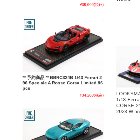
¥39,600
(税込)
** 予約商品 ** BBRC324B 1/43 Ferrari 2
96 Speciale A Rosso Corsa Limited 96
pcs
LOOKSMA
¥34,200
(税込)
1/18 Ferr
CORSE 24
2023 Winn