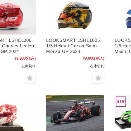
RT LSHEL006
LOOKSMART LSHEL005
LOOKS
t Charles Leclerc
1/5 Helmet Carlos Sainz
1/5 Hel
 GP 2024
Monza GP 2024
Miami 
¥9,900
(税込)
¥9,900
(税込)
在庫切れ
在庫切れ