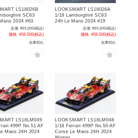
MART LS18026B
LOOKSMART LS18026A
amborghini SC63
1/18 Lamborghini SC63
 Mans 2024 #63
24h Le Mans 2024 #19
定価:
¥65,000
(税込)
定価:
¥65,000
(税込)
価格:
¥58,500
(税込)
価格:
¥58,500
(税込)
在庫切れ
在庫切れ
MART LS18LM049
LOOKSMART LS18LM048
rrari 499P No.51 AF
1/18 Ferrari 499P No.50 AF
Le Mans 24H 2024
Corse Le Mans 24H 2024
Winner