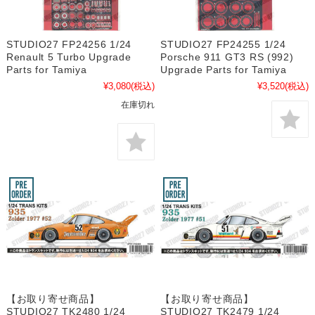
STUDIO27 FP24256 1/24
STUDIO27 FP24255 1/24
Renault 5 Turbo Upgrade
Porsche 911 GT3 RS (992)
Parts for Tamiya
Upgrade Parts for Tamiya
¥3,080
(税込)
¥3,520
(税込)
在庫切れ
【お取り寄せ商品】
【お取り寄せ商品】
STUDIO27 TK2480 1/24
STUDIO27 TK2479 1/24