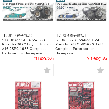
【お取り寄せ商品】
【お取り寄せ商品】
STUDIO27 CP24024 1/24
STUDIO27 CP24023 1/24
Porsche 962C Leyton House
Porsche 962C WORKS 1986
#16 JSPC 1987 Compleat
Compleat Parts set for
Parts set for Hasegawa
Hasegawa
¥11,000
(税込)
¥11,660
(税込)