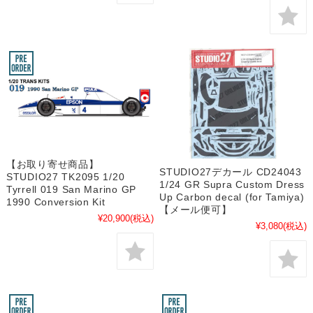
【お取り寄せ商品】
STUDIO27デカール CD24043
STUDIO27 TK2095 1/20
1/24 GR Supra Custom Dress
Tyrrell 019 San Marino GP
Up Carbon decal (for Tamiya)
1990 Conversion Kit
【メール便可】
¥20,900
(税込)
¥3,080
(税込)