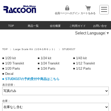
会員ページへログイン
カートをみる
TOP
商品一覧
会社概要
ご利用ガイド
お問い合せ
Select Language
▼
TOP
Large Scale Kit（1/24-1/8キット）
STUDIO27
■ 1/20 kit
■ 1/24 kit
■ 1/43 kit
■ 1/20 Transkit
■ 1/24 Transkit
■ 1/12 Transkit
■ 1/20 Parts
■ 1/24 Parts
■ 1/12 Parts
■ Decal
■
STUDIO27の予約受付中商品はこちら
表示切替：
在庫：