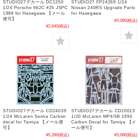
STUDIO27デカール DC1250
STUDIO27 FP24269 1/24
1/24 Porsche 962C #25 JSPC
Nissan 240RS Upgrade Parts
1988 for Hasegawa 【メール
for Hasegawa
便可】
¥3,080
(税込)
¥2,640
(税込)
STUDIO27デカール CD24039
STUDIO27デカール CD20013
1/24 McLaren Senna Carbon
1/20 McLaren MP4/5B 1990
decal for Tamiya 【メール便
Carbon Decal for Tamiya 【メ
可】
ール便可】
¥5,280
(税込)
¥3,080
(税込)