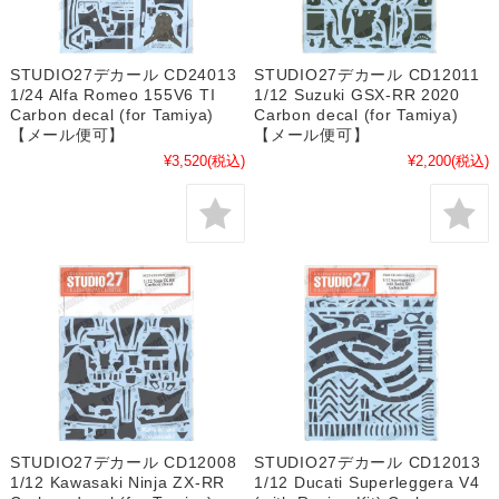
STUDIO27デカール CD24013
STUDIO27デカール CD12011
1/24 Alfa Romeo 155V6 TI
1/12 Suzuki GSX-RR 2020
Carbon decal (for Tamiya)
Carbon decal (for Tamiya)
【メール便可】
【メール便可】
¥3,520
(税込)
¥2,200
(税込)
STUDIO27デカール CD12008
STUDIO27デカール CD12013
1/12 Kawasaki Ninja ZX-RR
1/12 Ducati Superleggera V4