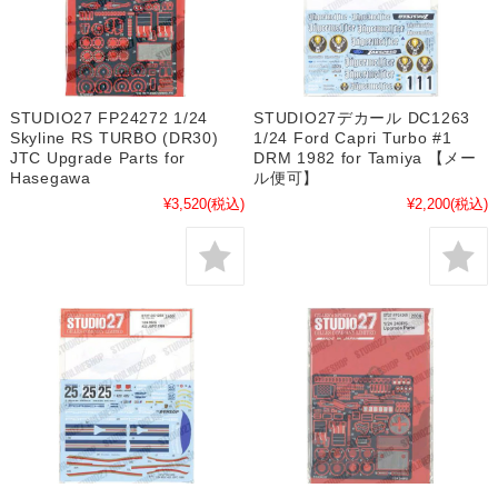
STUDIO27 FP24272 1/24
STUDIO27デカール DC1263
Skyline RS TURBO (DR30)
1/24 Ford Capri Turbo #1
JTC Upgrade Parts for
DRM 1982 for Tamiya 【メー
Hasegawa
ル便可】
¥3,520
(税込)
¥2,200
(税込)