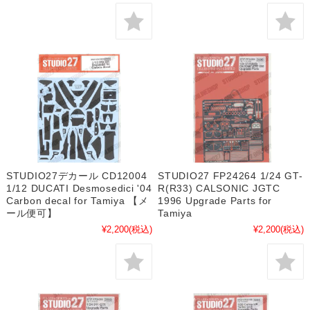
STUDIO27デカール CD12004
STUDIO27 FP24264 1/24 GT-
1/12 DUCATI Desmosedici '04
R(R33) CALSONIC JGTC
Carbon decal for Tamiya 【メ
1996 Upgrade Parts for
ール便可】
Tamiya
¥2,200
(税込)
¥2,200
(税込)