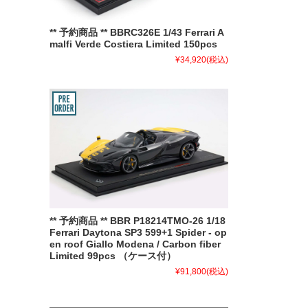
** 予約商品 ** BBRC326E 1/43 Ferrari A
malfi Verde Costiera Limited 150pcs
¥34,920
(税込)
** 予約商品 ** BBR P18214TMO-26 1/18
Ferrari Daytona SP3 599+1 Spider - op
en roof Giallo Modena / Carbon fiber
Limited 99pcs （ケース付）
¥91,800
(税込)