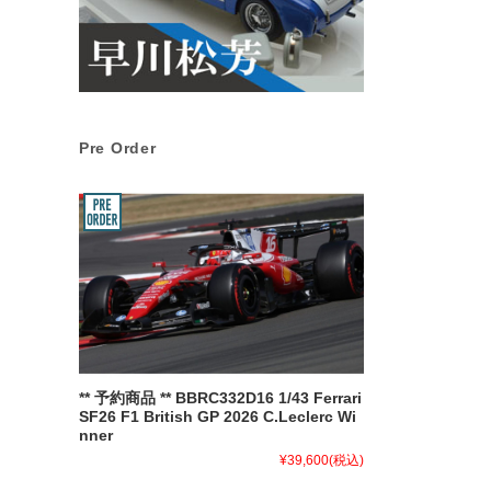
Pre Order
** 予約商品 ** BBRC332D16 1/43 Ferrari
SF26 F1 British GP 2026 C.Leclerc Wi
nner
¥39,600
(税込)