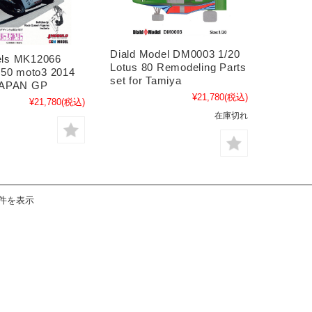
Diald Model DM0003 1/20
ls MK12066
Lotus 80 Remodeling Parts
50 moto3 2014
set for Tamiya
JAPAN GP
¥21,780
(税込)
¥21,780
(税込)
在庫切れ
2件を表示