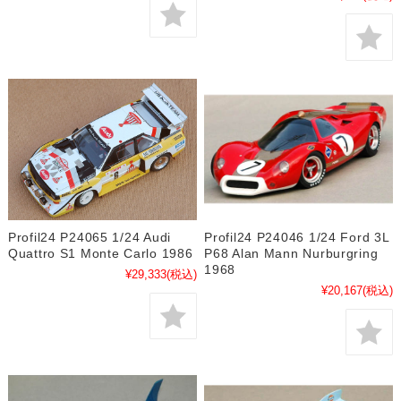
Profil24 P24065 1/24 Audi
Profil24 P24046 1/24 Ford 3L
Quattro S1 Monte Carlo 1986
P68 Alan Mann Nurburgring
1968
¥29,333
(税込)
¥20,167
(税込)