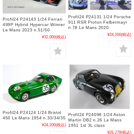
Profil24 P24131 1/24 Porsche
Profil24 P24143 1/24 Ferrari
911 RSR Proton Felbermayr
499P Hybrid Hypercar Winner
n.78 Le Mans 2020
Le Mans 2023 n.51/50
¥24,200
(税込)
¥32,000
(税込)
Profil24 P24124 1/24 Bristol
Profil24 P24098 1/24 Aston
450 Le Mans 1954 n.33/34/35
Martin DB2 n.26 Le Mans
¥24,200
(税込)
1951 1st 3L class
¥26,278
(税込)