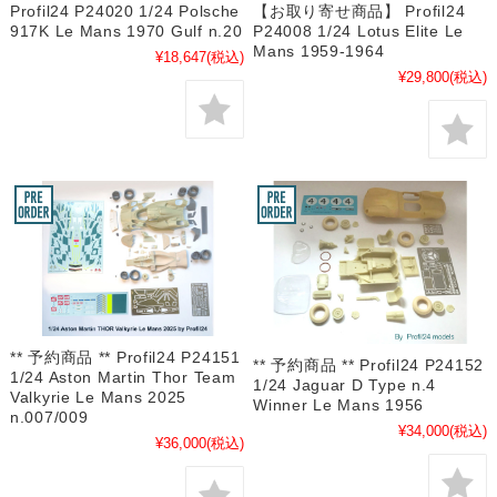
Profil24 P24020 1/24 Polsche
【お取り寄せ商品】 Profil24
917K Le Mans 1970 Gulf n.20
P24008 1/24 Lotus Elite Le
Mans 1959-1964
¥18,647
(税込)
¥29,800
(税込)
** 予約商品 ** Profil24 P24151
** 予約商品 ** Profil24 P24152
1/24 Aston Martin Thor Team
1/24 Jaguar D Type n.4
Valkyrie Le Mans 2025
Winner Le Mans 1956
n.007/009
¥34,000
(税込)
¥36,000
(税込)