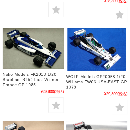
¥28,800
(税込)
Neko Models FK2013 1/20
WOLF Models GP20058 1/20
Brabham BT54 Last Winner
Williams FW06 USA-EAST GP
France GP 1985
1978
¥29,800
(税込)
¥29,800
(税込)