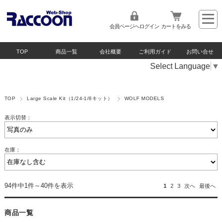
会員ページへログイン
カートをみる
TOP
商品一覧
会社概要
ご利用ガイド
お問い合せ
Select Language
▼
TOP
Large Scale Kit（1/24-1/8キット）
WOLF MODELS
表示切替：
在庫：
94件中1件～40件を表示
1
2
3
次へ
最後へ
商品一覧