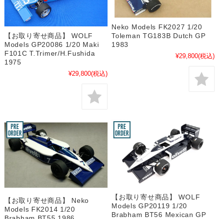
Neko Models FK2027 1/20
【お取り寄せ商品】 WOLF
Toleman TG183B Dutch GP
Models GP20086 1/20 Maki
1983
F101C T.Trimer/H.Fushida
¥29,800
(税込)
1975
¥29,800
(税込)
【お取り寄せ商品】 WOLF
【お取り寄せ商品】 Neko
Models GP20119 1/20
Models FK2014 1/20
Brabham BT56 Mexican GP
Brabham BT55 1986