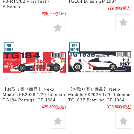
F3-RT3/82 First Test -
TG184 British GP 1984
A.Senna
¥29,800
(税込)
¥26,800
(税込)
【お取り寄せ商品】 Neko
【お取り寄せ商品】 Neko
Models FK2028 1/20 Toleman
Models FK2026 1/20 Toleman
TG184 Portugal GP 1984
TG183B Brazilian GP 1984
¥29,800
(税込)
¥29,800
(税込)