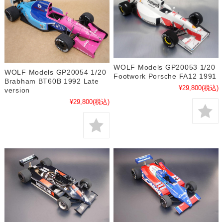
WOLF Models GP20053 1/20
WOLF Models GP20054 1/20
Footwork Porsche FA12 1991
Brabham BT60B 1992 Late
¥29,800
(税込)
version
¥29,800
(税込)