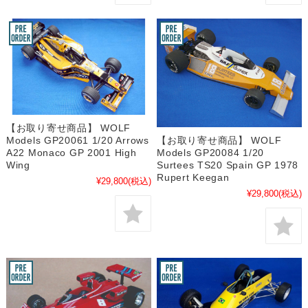
【お取り寄せ商品】 WOLF
【お取り寄せ商品】 WOLF
Models GP20061 1/20 Arrows
Models GP20084 1/20
A22 Monaco GP 2001 High
Surtees TS20 Spain GP 1978
Wing
Rupert Keegan
¥29,800
(税込)
¥29,800
(税込)