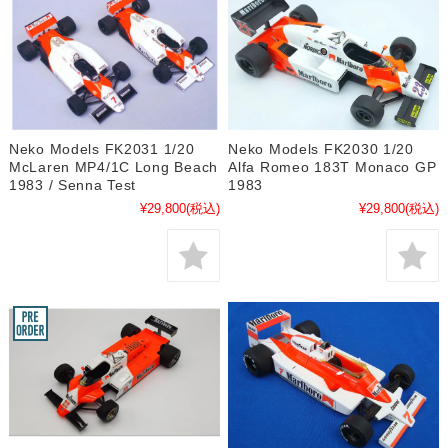
Neko Models FK2031 1/20
Neko Models FK2030 1/20
McLaren MP4/1C Long Beach
Alfa Romeo 183T Monaco GP
1983 / Senna Test
1983
¥29,800
(税込)
¥29,800
(税込)