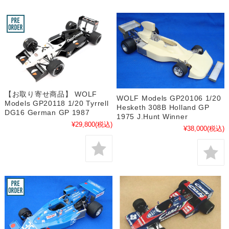
【お取り寄せ商品】 WOLF
WOLF Models GP20106 1/20
Models GP20118 1/20 Tyrrell
Hesketh 308B Holland GP
DG16 German GP 1987
1975 J.Hunt Winner
¥29,800
(税込)
¥38,000
(税込)