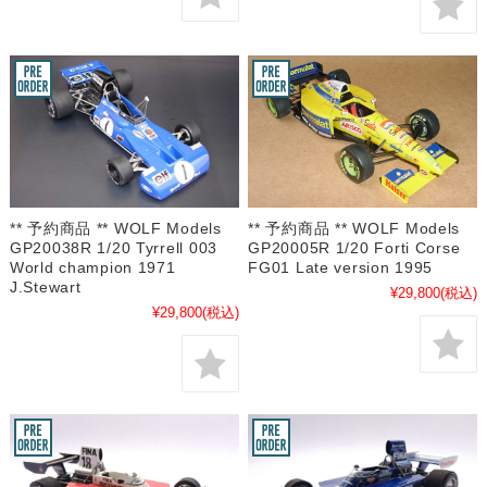
** 予約商品 ** WOLF Models
** 予約商品 ** WOLF Models
GP20038R 1/20 Tyrrell 003
GP20005R 1/20 Forti Corse
World champion 1971
FG01 Late version 1995
J.Stewart
¥29,800
(税込)
¥29,800
(税込)