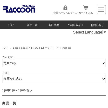
会員ページへログイン
カートをみる
TOP
商品一覧
会社概要
ご利用ガイド
お問い合せ
Select Language
▼
TOP
Large Scale Kit（1/24-1/8キット）
Finishers
表示切替：
在庫：
1件中1件～1件を表示
商品一覧