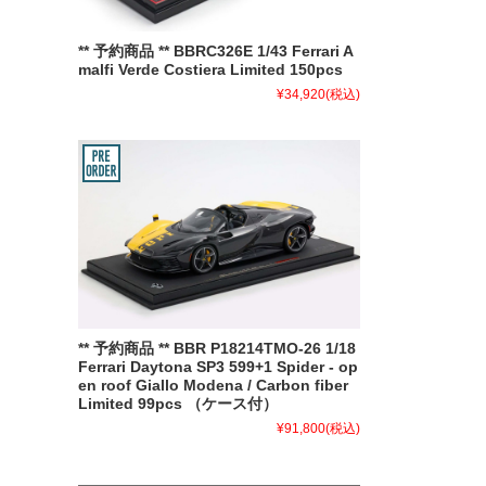
** 予約商品 ** BBRC326E 1/43 Ferrari A
malfi Verde Costiera Limited 150pcs
¥34,920
(税込)
** 予約商品 ** BBR P18214TMO-26 1/18
Ferrari Daytona SP3 599+1 Spider - op
en roof Giallo Modena / Carbon fiber
Limited 99pcs （ケース付）
¥91,800
(税込)