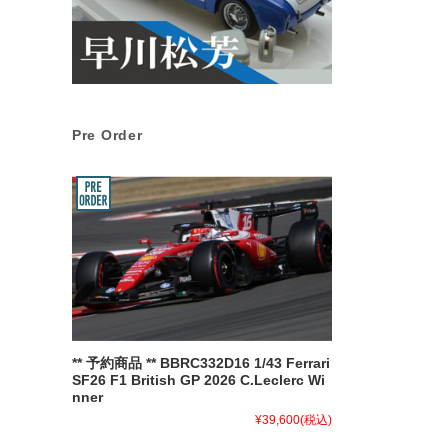
Pre Order
** 予約商品 ** BBRC332D16 1/43 Ferrari
SF26 F1 British GP 2026 C.Leclerc Wi
nner
¥39,600
(税込)