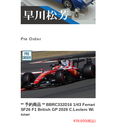
Pre Order
** 予約商品 ** BBRC332D16 1/43 Ferrari
SF26 F1 British GP 2026 C.Leclerc Wi
nner
¥39,600
(税込)