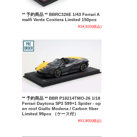
** 予約商品 ** BBRC326E 1/43 Ferrari A
malfi Verde Costiera Limited 150pcs
¥34,920
(税込)
** 予約商品 ** BBR P18214TMO-26 1/18
Ferrari Daytona SP3 599+1 Spider - op
en roof Giallo Modena / Carbon fiber
Limited 99pcs （ケース付）
¥91,800
(税込)