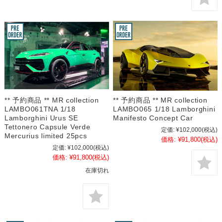
** 予約商品 ** MR collection
** 予約商品 ** MR collection
LAMBO061TNA 1/18
LAMBO065 1/18 Lamborghini
Lamborghini Urus SE
Manifesto Concept Car
Tettonero Capsule Verde
定価:
¥102,000
(税込)
Mercurius limited 25pcs
価格:
¥91,800
(税込)
定価:
¥102,000
(税込)
価格:
¥91,800
(税込)
在庫切れ