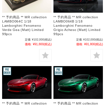
** 予約商品 ** MR collection
** 予約商品 ** MR collection
LAMBO064C 1/18
LAMBO064B 1/18
Lamborghini Fenomeno
Lamborghini Fenomeno
Verde Gea (Matt) Limited
Grigio Acheso (Matt) Limited
99pcs
99pcs
定価:
¥102,000
(税込)
定価:
¥102,000
(税込)
価格:
¥91,800
(税込)
価格:
¥91,800
(税込)
** 予約商品 ** MR collection
** 予約商品 ** MR collection