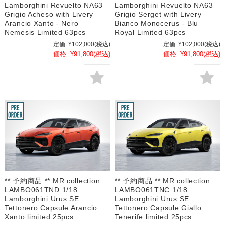
Lamborghini Revuelto NA63
Lamborghini Revuelto NA63
Grigio Acheso with Livery
Grigio Serget with Livery
Arancio Xanto - Nero
Bianco Monocerus - Blu
Nemesis Limited 63pcs
Royal Limited 63pcs
定価:
¥102,000
(税込)
定価:
¥102,000
(税込)
価格:
¥91,800
(税込)
価格:
¥91,800
(税込)
** 予約商品 ** MR collection
** 予約商品 ** MR collection
LAMBO061TND 1/18
LAMBO061TNC 1/18
Lamborghini Urus SE
Lamborghini Urus SE
Tettonero Capsule Arancio
Tettonero Capsule Giallo
Xanto limited 25pcs
Tenerife limited 25pcs