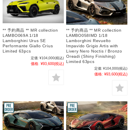
** 予約商品 ** MR collection
** 予約商品 ** MR collection
LAMBO069A 1/18
LAMBO058IMD 1/18
Lamborghini Urus SE
Lamborghini Revuelto
Performante Giallo Crius
Impavido Grigio Artis with
Limited 63pcs
Livery Nero Noctis / Bronzo
Oreadi (Shiny Finishing)
定価:
¥104,000
(税込)
Limited 63pcs
価格:
¥93,600
(税込)
定価:
¥104,000
(税込)
価格:
¥93,600
(税込)