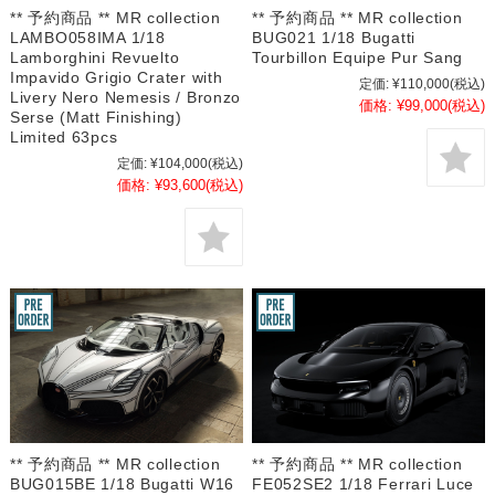
** 予約商品 ** MR collection
** 予約商品 ** MR collection
LAMBO058IMA 1/18
BUG021 1/18 Bugatti
Lamborghini Revuelto
Tourbillon Equipe Pur Sang
Impavido Grigio Crater with
定価:
¥110,000
(税込)
Livery Nero Nemesis / Bronzo
価格:
¥99,000
(税込)
Serse (Matt Finishing)
Limited 63pcs
定価:
¥104,000
(税込)
価格:
¥93,600
(税込)
** 予約商品 ** MR collection
** 予約商品 ** MR collection
BUG015BE 1/18 Bugatti W16
FE052SE2 1/18 Ferrari Luce