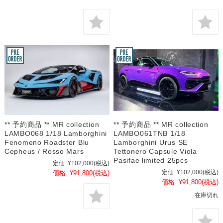
** 予約商品 ** MR collection
** 予約商品 ** MR collection
LAMBO068 1/18 Lamborghini
LAMBO061TNB 1/18
Fenomeno Roadster Blu
Lamborghini Urus SE
Cepheus / Rosso Mars
Tettonero Capsule Viola
Pasifae limited 25pcs
定価:
¥102,000
(税込)
定価:
¥102,000
(税込)
価格:
¥91,800
(税込)
価格:
¥91,800
(税込)
在庫切れ