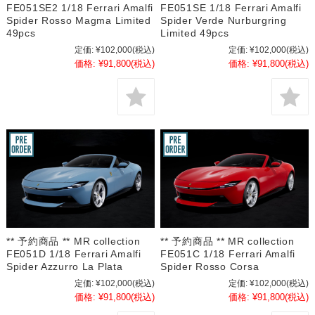
FE051SE2 1/18 Ferrari Amalfi
FE051SE 1/18 Ferrari Amalfi
Spider Rosso Magma Limited
Spider Verde Nurburgring
49pcs
Limited 49pcs
定価:
¥102,000
(税込)
定価:
¥102,000
(税込)
価格:
¥91,800
(税込)
価格:
¥91,800
(税込)
** 予約商品 ** MR collection
** 予約商品 ** MR collection
FE051D 1/18 Ferrari Amalfi
FE051C 1/18 Ferrari Amalfi
Spider Azzurro La Plata
Spider Rosso Corsa
定価:
¥102,000
(税込)
定価:
¥102,000
(税込)
価格:
¥91,800
(税込)
価格:
¥91,800
(税込)