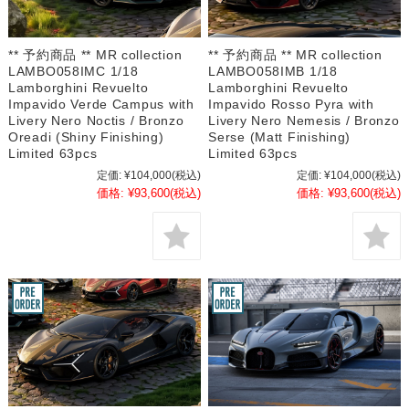
** 予約商品 ** MR collection
** 予約商品 ** MR collection
LAMBO058IMC 1/18
LAMBO058IMB 1/18
Lamborghini Revuelto
Lamborghini Revuelto
Impavido Verde Campus with
Impavido Rosso Pyra with
Livery Nero Noctis / Bronzo
Livery Nero Nemesis / Bronzo
Oreadi (Shiny Finishing)
Serse (Matt Finishing)
Limited 63pcs
Limited 63pcs
定価:
¥104,000
(税込)
定価:
¥104,000
(税込)
価格:
¥93,600
(税込)
価格:
¥93,600
(税込)