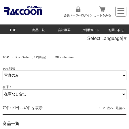
会員ページへログイン
カートをみる
TOP
商品一覧
会社概要
ご利用ガイド
お問い合せ
Select Language
▼
TOP
Pre Order（予約商品）
MR collection
表示切替：
在庫：
79件中1件～40件を表示
1
2
次へ
最後へ
商品一覧