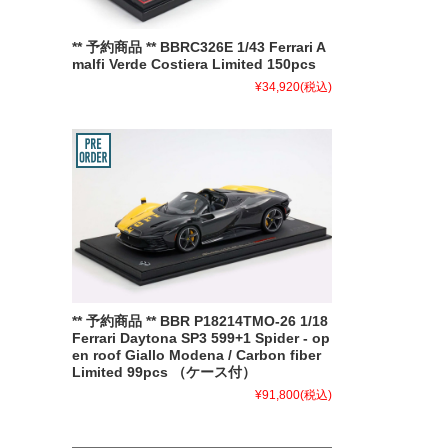
** 予約商品 ** BBRC326E 1/43 Ferrari A
malfi Verde Costiera Limited 150pcs
¥34,920
(税込)
** 予約商品 ** BBR P18214TMO-26 1/18
Ferrari Daytona SP3 599+1 Spider - op
en roof Giallo Modena / Carbon fiber
Limited 99pcs （ケース付）
¥91,800
(税込)