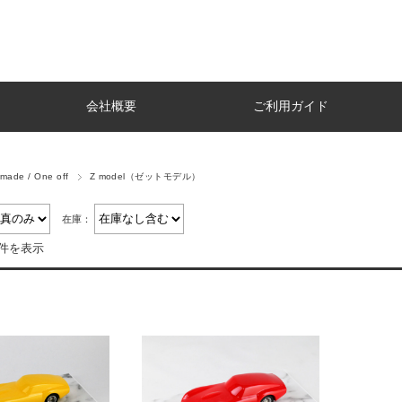
会社概要
ご利用ガイド
made / One off
Z model（ゼットモデル）
在庫：
2件を表示