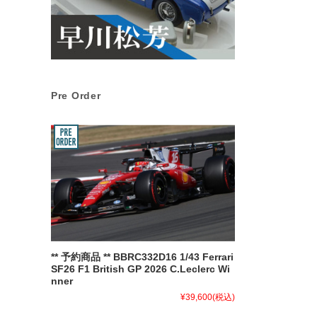
Pre Order
** 予約商品 ** BBRC332D16 1/43 Ferrari
SF26 F1 British GP 2026 C.Leclerc Wi
nner
¥39,600
(税込)