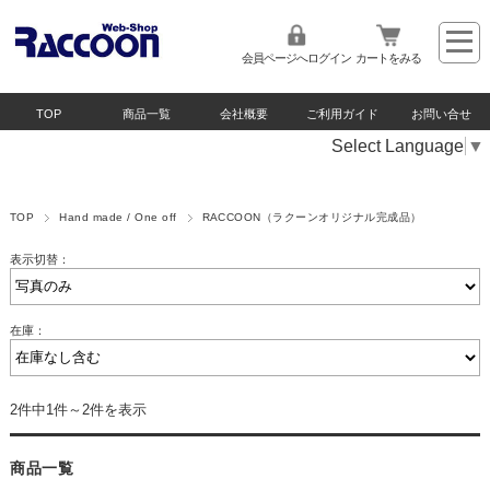
会員ページへログイン
カートをみる
TOP
商品一覧
会社概要
ご利用ガイド
お問い合せ
Select Language
▼
TOP
Hand made / One off
RACCOON（ラクーンオリジナル完成品）
表示切替：
在庫：
2件中1件～2件を表示
商品一覧