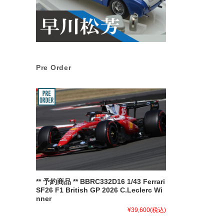
Pre Order
** 予約商品 ** BBRC332D16 1/43 Ferrari
SF26 F1 British GP 2026 C.Leclerc Wi
nner
¥39,600
(税込)