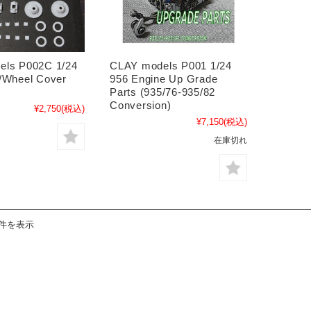
els P002C 1/24
CLAY models P001 1/24
/Wheel Cover
956 Engine Up Grade
Parts (935/76-935/82
Conversion)
¥2,750
(税込)
¥7,150
(税込)
在庫切れ
2件を表示