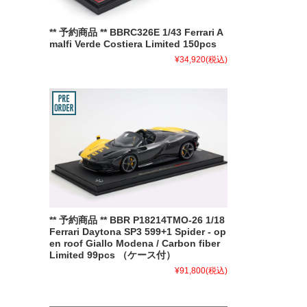
** 予約商品 ** BBRC326E 1/43 Ferrari A
malfi Verde Costiera Limited 150pcs
¥34,920
(税込)
** 予約商品 ** BBR P18214TMO-26 1/18
Ferrari Daytona SP3 599+1 Spider - op
en roof Giallo Modena / Carbon fiber
Limited 99pcs （ケース付）
¥91,800
(税込)