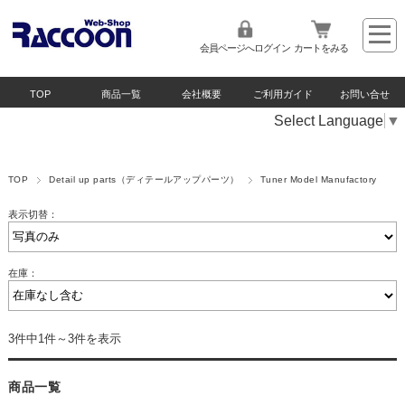
会員ページへログイン
カートをみる
TOP
商品一覧
会社概要
ご利用ガイド
お問い合せ
Select Language
▼
TOP
Detail up parts（ディテールアップパーツ）
Tuner Model Manufactory
表示切替：
在庫：
3件中1件～3件を表示
商品一覧