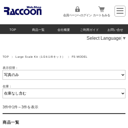
会員ページへログイン
カートをみる
TOP
商品一覧
会社概要
ご利用ガイド
お問い合せ
Select Language
▼
TOP
Large Scale Kit（1/24-1/8キット）
FS MODEL
表示切替：
在庫：
3件中1件～3件を表示
商品一覧