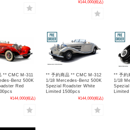
¥144,000
(税込)
 ** CMC M-311
** 予約商品 ** CMC M-312
** 予約
edes-Benz 500K
1/18 Mercedes-Benz 500K
1/18 M
oadster Red
Spezial Roadster White
Spezial
500pcs
Limited 1500pcs
Limited
¥144,000
(税込)
¥144,000
(税込)