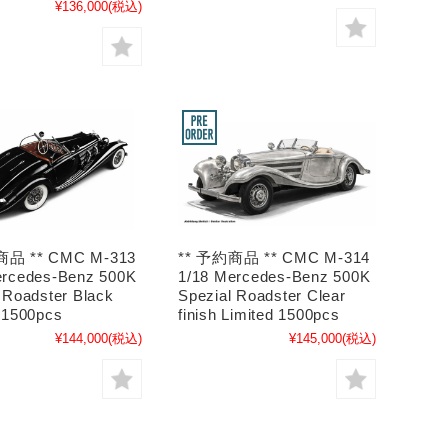
¥136,000
(税込)
商品 ** CMC M-313
** 予約商品 ** CMC M-314
ercedes-Benz 500K
1/18 Mercedes-Benz 500K
 Roadster Black
Spezial Roadster Clear
 1500pcs
finish Limited 1500pcs
¥144,000
(税込)
¥145,000
(税込)