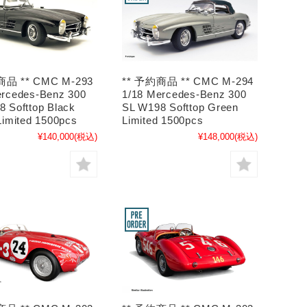
商品 ** CMC M-293
** 予約商品 ** CMC M-294
ercedes-Benz 300
1/18 Mercedes-Benz 300
 Softtop Black
SL W198 Softtop Green
Limited 1500pcs
Limited 1500pcs
¥140,000
(税込)
¥148,000
(税込)