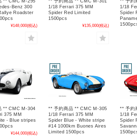
 ** CMC M-295
** 予約商品 ** CMC M-301
** 予約
edes-Benz 300
1/18 Ferrari 375 MM
1/18 Fe
allye Roadster
Spider Red Limited
Spider 
500pcs
1500pcs
Paname
1500pc
¥148,000
(税込)
¥135,000
(税込)
 ** CMC M-304
** 予約商品 ** CMC M-305
** 予約
ari 375 MM
1/18 Ferrari 375 MM
1/18 Fe
te - Blue stripes
Spider Blue - White stripe
Spider 
500pcs
#14 1000km Buones Aires
Savann
Limited 1500pcs
1500pc
¥144,000
(税込)