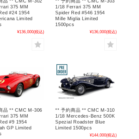
商品 ** CMC M-302
** 予約商品 ** CMC M-303
rrari 375 MM
1/18 Ferrari 375 MM
Red #24 1954
Spider Red #546 1954
ricana Limited
Mille Miglia Limited
s
1500pcs
¥136,000
(税込)
¥136,000
(税込)
商品 ** CMC M-306
** 予約商品 ** CMC M-310
rrari 375 MM
1/18 Mercedes-Benz 500K
Red #9 1954
Spezial Roadster Blue
ah GP Limited
Limited 1500pcs
s
¥144,000
(税込)