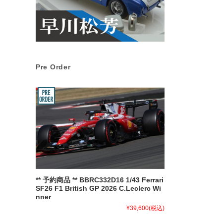
Pre Order
** 予約商品 ** BBRC332D16 1/43 Ferrari
SF26 F1 British GP 2026 C.Leclerc Wi
nner
¥39,600
(税込)