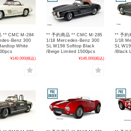
 ** CMC M-284
** 予約商品 ** CMC M-285
** 予約
edes-Benz 300
1/18 Mercedes-Benz 300
1/18 M
ardtop White
SL W198 Softtop Black
SL W198
500pcs
/Beige Limited 1500pcs
/Black 
¥140,000
(税込)
¥148,000
(税込)