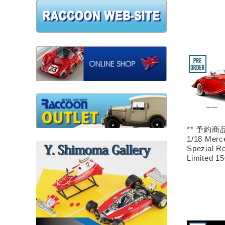
** 予約商品
1/18 Merc
Spezial R
Limited 1