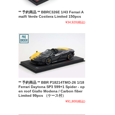
** 予約商品 ** BBRC326E 1/43 Ferrari A
malfi Verde Costiera Limited 150pcs
¥34,920
(税込)
** 予約商品 ** BBR P18214TMO-26 1/18
Ferrari Daytona SP3 599+1 Spider - op
en roof Giallo Modena / Carbon fiber
Limited 99pcs （ケース付）
¥91,800
(税込)