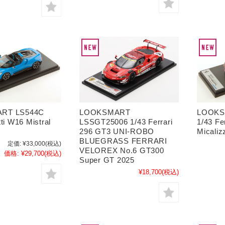
RT LS544C
LOOKSMART
LOOKS
ti W16 Mistral
LSSGT25006 1/43 Ferrari
1/43 Fe
296 GT3 UNI-ROBO
Micaliz
BLUEGRASS FERRARI
定価:
¥33,000
(税込)
VELOREX No.6 GT300
価格:
¥29,700
(税込)
Super GT 2025
¥18,700
(税込)