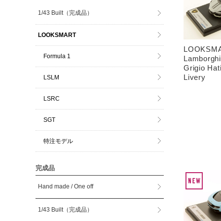
1/43 Built（完成品）
LOOKSMART
LOOKSMAR
Formula 1
Lamborghi
Grigio Hat
Livery
LSLM
LSRC
SGT
特注モデル
完成品
Hand made / One off
1/43 Built（完成品）