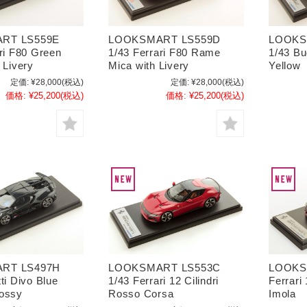
RT LS559E
LOOKSMART LS559D
LOOKS
ri F80 Green
1/43 Ferrari F80 Rame
1/43 Bu
 Livery
Mica with Livery
Yellow
定価:
¥28,000
(税込)
定価:
¥28,000
(税込)
価格:
¥25,200
(税込)
価格:
¥25,200
(税込)
RT LS497H
LOOKSMART LS553C
LOOKS
ti Divo Blue
1/43 Ferrari 12 Cilindri
Ferrari
ossy
Rosso Corsa
Imola