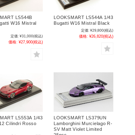
MART LS544B
LOOKSMART LS544A 1/43
gatti W16 Mistral
Bugatti W16 Mistral Black
定価:
¥29,800
(税込)
定価:
¥31,000
(税込)
価格:
¥26,820
(税込)
価格:
¥27,900
(税込)
MART LS553A 1/43
LOOKSMART LS379UN
 12 Cilindri Rosso
Lamborghini Murcielago R-
SV Matt Violet Limited
25pcs