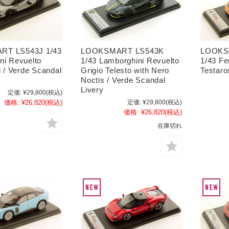
T LS543J 1/43
LOOKSMART LS543K
LOOKS
ni Revuelto
1/43 Lamborghini Revuelto
1/43 Fe
i / Verde Scandal
Grigio Telesto with Nero
Testaro
Noctis / Verde Scandal
Livery
定価:
¥29,800
(税込)
価格:
¥26,820
(税込)
定価:
¥29,800
(税込)
価格:
¥26,820
(税込)
在庫切れ