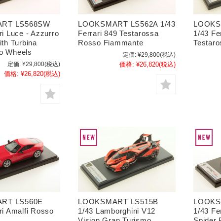
RT LS568SW
LOOKSMART LS562A 1/43
LOOKS
ri Luce - Azzurro
Ferrari 849 Testarossa
1/43 Fe
ith Turbina
Rosso Fiammante
Testar
o Wheels
定価:
¥29,800
(税込)
定価:
¥29,800
(税込)
価格:
¥26,820
(税込)
価格:
¥26,820
(税込)
RT LS560E
LOOKSMART LS515B
LOOKS
ri Amalfi Rosso
1/43 Lamborghini V12
1/43 Fe
Vision Gran Turismo
Spider