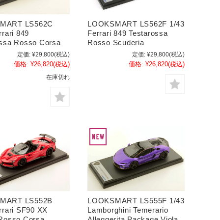
MART LS562C
LOOKSMART LS562F 1/43
rrari 849
Ferrari 849 Testarossa
ossa Rosso Corsa
Rosso Scuderia
定価:
¥29,800
(税込)
定価:
¥29,800
(税込)
価格:
¥26,820
(税込)
価格:
¥26,820
(税込)
在庫切れ
MART LS552B
LOOKSMART LS555F 1/43
rrari SF90 XX
Lamborghini Temerario
 Rosso Corsa
Alleggerita Package Viola