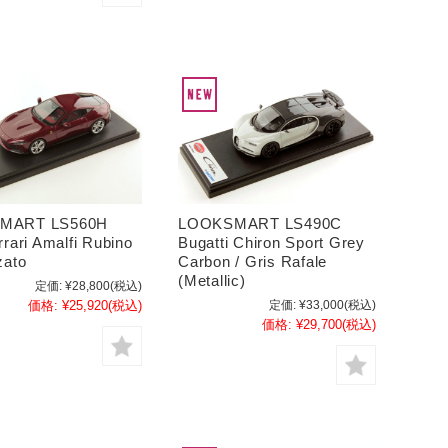
MART LS560H
LOOKSMART LS490C
rrari Amalfi Rubino
Bugatti Chiron Sport Grey
zato
Carbon / Gris Rafale
(Metallic)
定価:
¥28,800
(税込)
価格:
¥25,920
(税込)
定価:
¥33,000
(税込)
価格:
¥29,700
(税込)