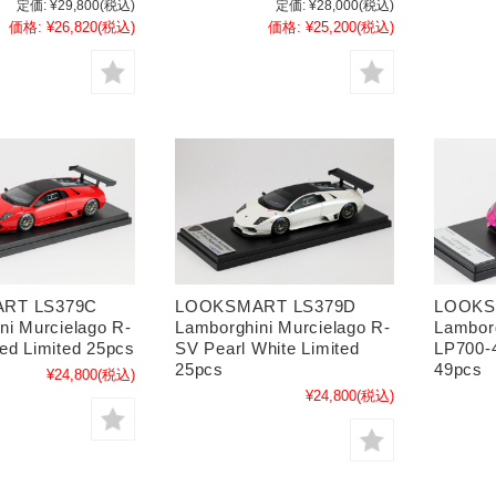
定価:
¥29,800
(税込)
定価:
¥28,000
(税込)
価格:
¥26,820
(税込)
価格:
¥25,200
(税込)
RT LS379C
LOOKSMART LS379D
LOOKS
ni Murcielago R-
Lamborghini Murcielago R-
Lamborg
ed Limited 25pcs
SV Pearl White Limited
LP700-4
25pcs
49pcs
¥24,800
(税込)
¥24,800
(税込)