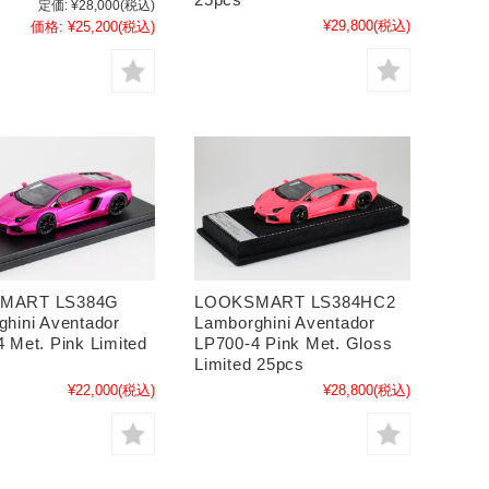
定価:
¥28,000
(税込)
¥29,800
(税込)
価格:
¥25,200
(税込)
MART LS384G
LOOKSMART LS384HC2
hini Aventador
Lamborghini Aventador
 Met. Pink Limited
LP700-4 Pink Met. Gloss
Limited 25pcs
¥22,000
(税込)
¥28,800
(税込)