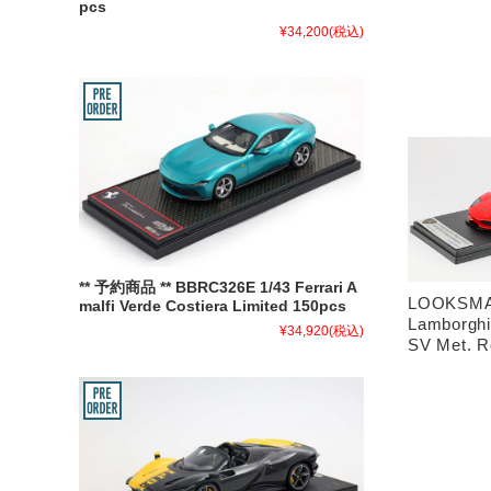
pcs
¥34,200
(税込)
** 予約商品 ** BBRC326E 1/43 Ferrari A
LOOKSMA
malfi Verde Costiera Limited 150pcs
Lamborghi
¥34,920
(税込)
SV Met. R