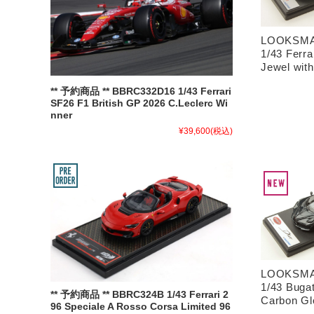
LOOKSMA
1/43 Ferra
Jewel with
** 予約商品 ** BBRC332D16 1/43 Ferrari
SF26 F1 British GP 2026 C.Leclerc Wi
nner
¥39,600
(税込)
LOOKSMA
1/43 Bugat
** 予約商品 ** BBRC324B 1/43 Ferrari 2
Carbon Gl
96 Speciale A Rosso Corsa Limited 96