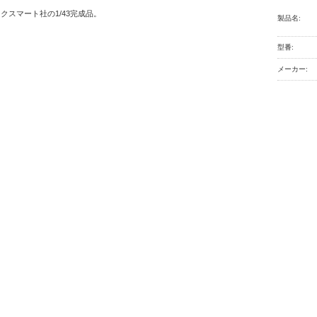
クスマート社の1/43完成品。
製品名:
型番:
メーカー: