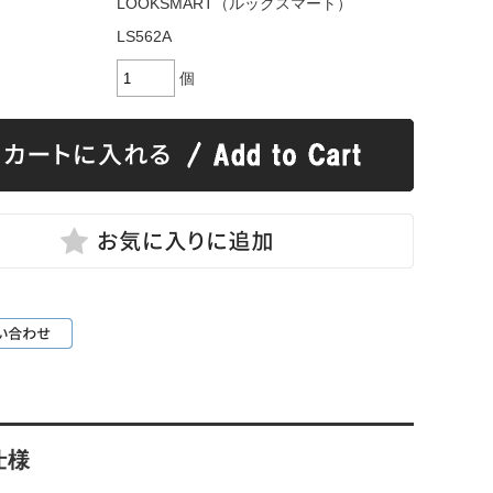
LOOKSMART（ルックスマート）
LS562A
個
仕様