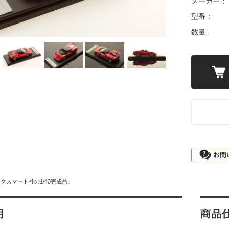
メーカー：
型番：
数量:
クスマート社の1/43完成品。
明
商品