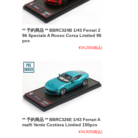
** 予約商品 ** BBRC324B 1/43 Ferrari 2
96 Speciale A Rosso Corsa Limited 96
pcs
¥34,200
(税込)
** 予約商品 ** BBRC326E 1/43 Ferrari A
malfi Verde Costiera Limited 150pcs
¥34,920
(税込)