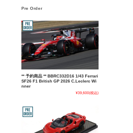
Pre Order
** 予約商品 ** BBRC332D16 1/43 Ferrari
SF26 F1 British GP 2026 C.Leclerc Wi
nner
¥39,600
(税込)