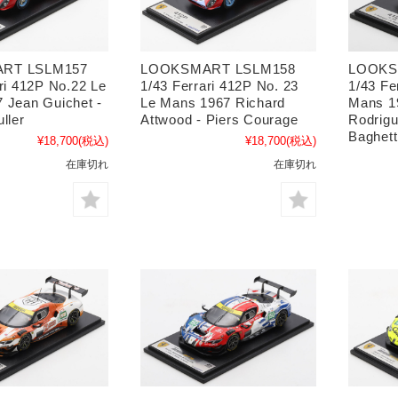
RT LSLM157
LOOKSMART LSLM158
LOOKS
ri 412P No.22 Le
1/43 Ferrari 412P No. 23
1/43 Fe
 Jean Guichet -
Le Mans 1967 Richard
Mans 1
ller
Attwood - Piers Courage
Rodrigu
Baghett
¥18,700
(税込)
¥18,700
(税込)
在庫切れ
在庫切れ