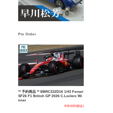
Pre Order
** 予約商品 ** BBRC332D16 1/43 Ferrari
SF26 F1 British GP 2026 C.Leclerc Wi
nner
¥39,600
(税込)