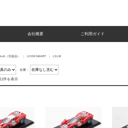
会社概要
ご利用ガイド
 Built（完成品）
LOOKSMART
LSLM
在庫：
11件を表示