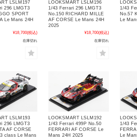
RT LSLM197
LOOKSMART LSLM196
LOOKS
ari 296 LMGT3
1/43 Ferrari 296 LMGT3
1/43 Fe
IGGO SPORT
No.150 RICHARD MILLE
No.57
 Le Mans 24H
AF CORSE Le Mans 24H
Le Man
2025
¥18,700
(税込)
¥18,700
(税込)
在庫切れ
在庫切れ
RT LSLM193
LOOKSMART LSLM192
LOOKS
ari 296 LMGT3
1/43 Ferrari 499P No.50
1/43 Fe
STA AF CORSE
FERRARI AF CORSE Le
FERRAR
3 class Le Mans
Mans 24H 2025
Le Man