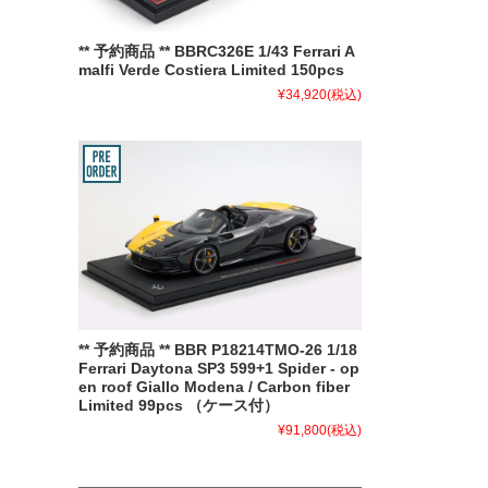
** 予約商品 ** BBRC326E 1/43 Ferrari A
malfi Verde Costiera Limited 150pcs
¥34,920
(税込)
** 予約商品 ** BBR P18214TMO-26 1/18
Ferrari Daytona SP3 599+1 Spider - op
en roof Giallo Modena / Carbon fiber
Limited 99pcs （ケース付）
¥91,800
(税込)