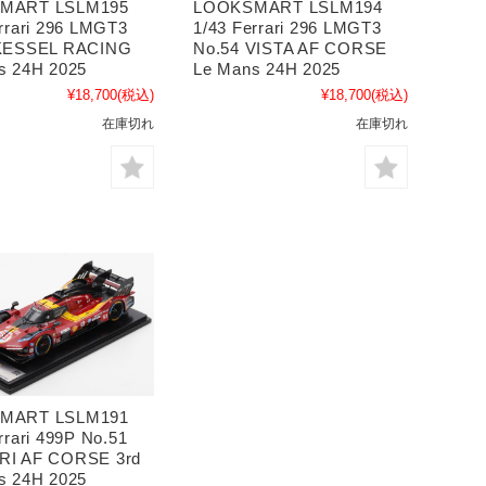
MART LSLM195
LOOKSMART LSLM194
rrari 296 LMGT3
1/43 Ferrari 296 LMGT3
 KESSEL RACING
No.54 VISTA AF CORSE
s 24H 2025
Le Mans 24H 2025
¥18,700
(税込)
¥18,700
(税込)
在庫切れ
在庫切れ
MART LSLM191
rrari 499P No.51
I AF CORSE 3rd
s 24H 2025