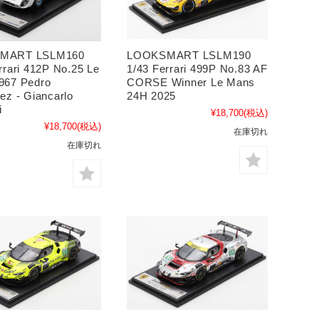
MART LSLM160
LOOKSMART LSLM190
rrari 412P No.25 Le
1/43 Ferrari 499P No.83 AF
967 Pedro
CORSE Winner Le Mans
ez - Giancarlo
24H 2025
i
¥18,700
(税込)
¥18,700
(税込)
在庫切れ
在庫切れ