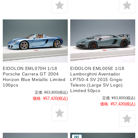
EIDOLON EML070H 1/18
EIDOLON EML005E 1/18
Porsche Carrera GT 2004
Lamborghini Aventador
Horizon Blue Metallic Limited
LP750-4 SV 2015 Grigio
100pcs
Telesto (Large SV Logo)
Limited 50pcs
定価:
¥63,800
(税込)
定価:
¥63,800
(税込)
価格:
¥57,420
(税込)
価格:
¥57,420
(税込)