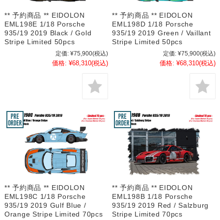
** 予約商品 ** EIDOLON
** 予約商品 ** EIDOLON
EML198E 1/18 Porsche
EML198D 1/18 Porsche
935/19 2019 Black / Gold
935/19 2019 Green / Vaillant
Stripe Limited 50pcs
Stripe Limited 50pcs
定価:
¥75,900
(税込)
定価:
¥75,900
(税込)
価格:
¥68,310
(税込)
価格:
¥68,310
(税込)
** 予約商品 ** EIDOLON
** 予約商品 ** EIDOLON
EML198C 1/18 Porsche
EML198B 1/18 Porsche
935/19 2019 Gulf Blue /
935/19 2019 Red / Salzburg
Orange Stripe Limited 70pcs
Stripe Limited 70pcs