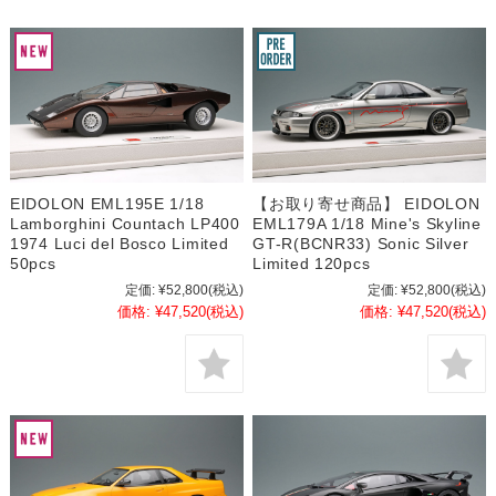
EIDOLON EML195E 1/18
【お取り寄せ商品】 EIDOLON
Lamborghini Countach LP400
EML179A 1/18 Mine's Skyline
1974 Luci del Bosco Limited
GT-R(BCNR33) Sonic Silver
50pcs
Limited 120pcs
定価:
¥52,800
(税込)
定価:
¥52,800
(税込)
価格:
¥47,520
(税込)
価格:
¥47,520
(税込)