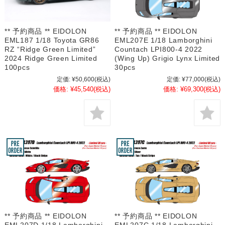
** 予約商品 ** EIDOLON
** 予約商品 ** EIDOLON
EML187 1/18 Toyota GR86
EML207E 1/18 Lamborghini
RZ “Ridge Green Limited”
Countach LPI800-4 2022
2024 Ridge Green Limited
(Wing Up) Grigio Lynx Limited
100pcs
30pcs
定価:
¥50,600
(税込)
定価:
¥77,000
(税込)
価格:
¥45,540
(税込)
価格:
¥69,300
(税込)
** 予約商品 ** EIDOLON
** 予約商品 ** EIDOLON