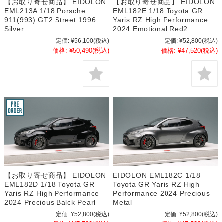
【お取り寄せ商品】 EIDOLON
【お取り寄せ商品】 EIDOLON
EML213A 1/18 Porsche
EML182E 1/18 Toyota GR
911(993) GT2 Street 1996
Yaris RZ High Performance
Silver
2024 Emotional Red2
定価:
¥56,100
(税込)
定価:
¥52,800
(税込)
価格:
¥50,490
(税込)
価格:
¥47,520
(税込)
【お取り寄せ商品】 EIDOLON
EIDOLON EML182C 1/18
EML182D 1/18 Toyota GR
Toyota GR Yaris RZ High
Yaris RZ High Performance
Performance 2024 Precious
2024 Precious Balck Pearl
Metal
定価:
¥52,800
(税込)
定価:
¥52,800
(税込)