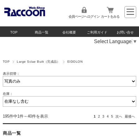
会員ページへログイン
カートをみる
TOP
商品一覧
会社概要
ご利用ガイド
お問い合せ
Select Language
▼
TOP
Large Sclae Built（完成品）
EIDOLON
表示切替：
在庫：
195件中1件～40件を表示
1
2
3
4
5
次へ
最後へ
商品一覧