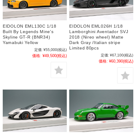
EIDOLON EML130C 1/18
EIDOLON EML026H 1/18
Built By Legends Mine's
Lamborghini Aventador SVJ
Skyline GT-R (BNR34)
2018 (Nireo wheel) Matte
Yamabuki Yellow
Dark Gray /Italian stripe
Limited 80pcs
定価:
¥55,000
(税込)
定価:
¥67,100
(税込)
価格:
¥49,500
(税込)
価格:
¥60,390
(税込)