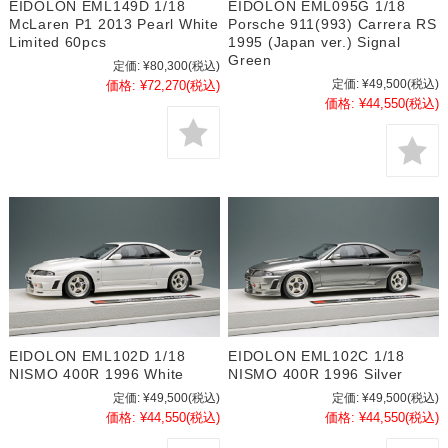
EIDOLON EML149D 1/18
EIDOLON EML095G 1/18
McLaren P1 2013 Pearl White
Porsche 911(993) Carrera RS
Limited 60pcs
1995 (Japan ver.) Signal
Green
定価:
¥80,300
(税込)
定価:
¥49,500
(税込)
価格:
¥72,270
(税込)
価格:
¥44,550
(税込)
EIDOLON EML102D 1/18
EIDOLON EML102C 1/18
NISMO 400R 1996 White
NISMO 400R 1996 Silver
定価:
¥49,500
(税込)
定価:
¥49,500
(税込)
価格:
¥44,550
(税込)
価格:
¥44,550
(税込)