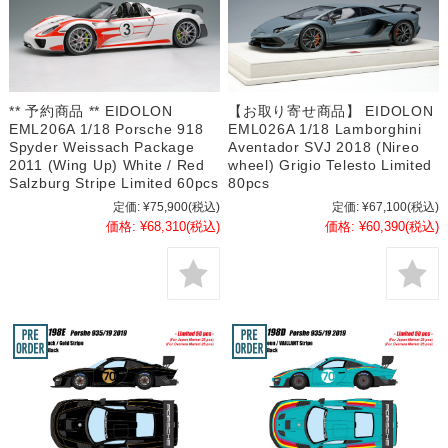
** 予約商品 ** EIDOLON
【お取り寄せ商品】 EIDOLON
EML206A 1/18 Porsche 918
EML026A 1/18 Lamborghini
Spyder Weissach Package
Aventador SVJ 2018 (Nireo
2011 (Wing Up) White / Red
wheel) Grigio Telesto Limited
Salzburg Stripe Limited 60pcs
80pcs
定価:
¥75,900
(税込)
定価:
¥67,100
(税込)
価格:
¥68,310
(税込)
価格:
¥60,390
(税込)