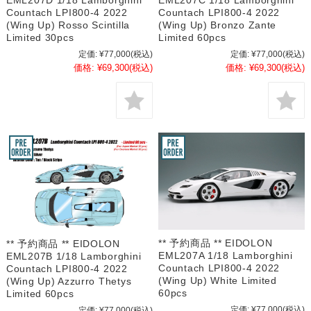
EML207D 1/18 Lamborghini
EML207C 1/18 Lamborghini
Countach LPI800-4 2022
Countach LPI800-4 2022
(Wing Up) Rosso Scintilla
(Wing Up) Bronzo Zante
Limited 30pcs
Limited 60pcs
定価:
¥77,000
(税込)
定価:
¥77,000
(税込)
価格:
¥69,300
(税込)
価格:
¥69,300
(税込)
** 予約商品 ** EIDOLON
** 予約商品 ** EIDOLON
EML207A 1/18 Lamborghini
EML207B 1/18 Lamborghini
Countach LPI800-4 2022
Countach LPI800-4 2022
(Wing Up) White Limited
(Wing Up) Azzurro Thetys
60pcs
Limited 60pcs
定価:
¥77,000
(税込)
定価:
¥77,000
(税込)