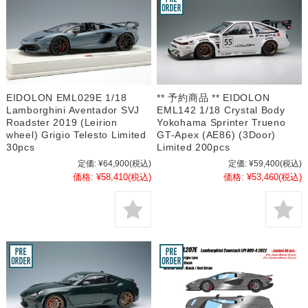
EIDOLON EML029E 1/18
** 予約商品 ** EIDOLON
Lamborghini Aventador SVJ
EML142 1/18 Crystal Body
Roadster 2019 (Leirion
Yokohama Sprinter Trueno
wheel) Grigio Telesto Limited
GT-Apex (AE86) (3Door)
30pcs
Limited 200pcs
定価:
¥64,900
(税込)
定価:
¥59,400
(税込)
価格:
¥58,410
(税込)
価格:
¥53,460
(税込)