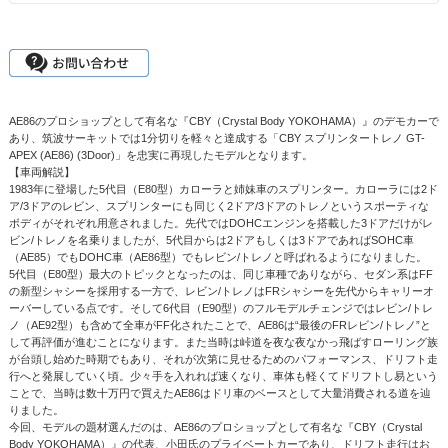
AE86のプロショップとして有名な『CBY（Crystal Body YOKOHAMA）』のデモカーで
あり、筑波サーキットでは1分切りを軽々と達成する「CBY スプリンタートレノ GT-
APEX (AE86) (3Door)」を忠実に再現したモデルとなります。
【車両解説】
1983年に登場した5代目（E80型）カローラと姉妹車のスプリンター。カローラには2ド
ア/3ドアのレビン、スプリンターにも同じく2ドア/3ドアのトレノというスポーティな
ボディがそれぞれ用意されました。先代ではDOHCエンジンを搭載した3ドアだけがレ
ビン/トレノを名乗りましたが、5代目からは2ドアもしくは3ドアであればSOHC車
（AE85）でもDOHC車（AE86型）でもレビン/トレノと呼ばれるようになりました。
5代目（E80型）最大のトピックとなったのは、同じ車種でありながら、セダン系はFF
の新型シャシーを採用する一方で、レビン/トレノはFRシャシーを先代からキャリーオ
ーバーしている点です。そして6代目（E90型）のフルモデルチェンジではレビン/トレ
ノ（AE92型）も含めて全車がFF化されたことで、AE86は“最後のFRレビン/トレノ”と
して再評価が進むことになります。また当時は峠道を夜な夜なかっ飛ばすローリング族
が台頭し始めた時期でもあり、それが次第に見せるためのパフォーマンス、ドリフト走
行へと発展していく頃。少々手を入れれば速くなり、車体も軽くてドリフトし易という
ことで、当時は数十万円で買えたAE86はドリ車のベースとして大量消費される道を辿
りました。
今回、モデルの題材選んだのは、AE86のプロショップとして有名な『CBY（Crystal
Body YOKOHAMA）』の代表、小田氏のプライベートカーであり、ドリフト走行はお