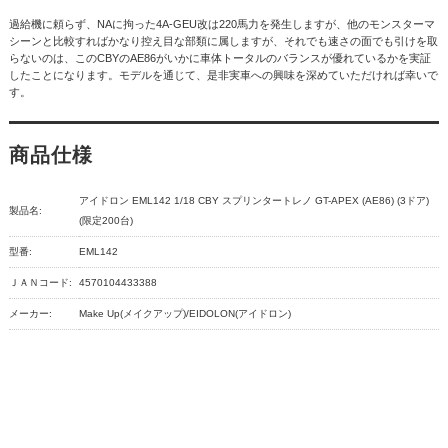
過給機に頼らず、NAに拘った4A-GEU改は220馬力を発生しますが、他のモンスターマ
シーンと比較すればかなり控え目な部類に属しますが、それでも速さの面でも引けを取
らないのは、このCBYのAE86がいかに車体トータルのバランスが優れているかを実証
したことになります。モデルを通じて、是非実車への興味を深めていただければ幸いで
す。
商品仕様
アイドロン EML142 1/18 CBY スプリンタートレノ GT-APEX (AE86) (3ドア)
製品名:
(限定200台)
型番:
EML142
ＪＡＮコード:
4570104433388
メーカー:
Make Up(メイクアップ)/EIDOLON(アイドロン)