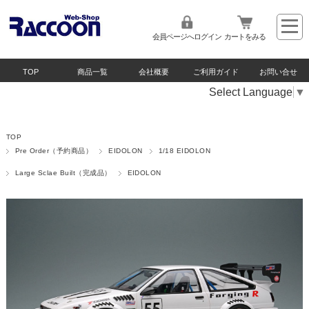
会員ページへログイン
カートをみる
TOP
商品一覧
会社概要
ご利用ガイド
お問い合せ
Select Language
▼
TOP
Pre Order（予約商品）
EIDOLON
1/18 EIDOLON
Large Sclae Built（完成品）
EIDOLON