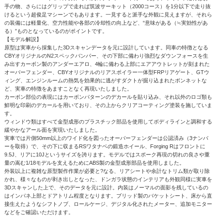
手の物、さらにはグリップで走れば筑波サーキット（2000コース）を1分以下で走り抜
けるという超俊足マシーンでもあります。一見すると派手な外観に見えますが、それら
の装備には軽量化、空力性能や各部の冷却性の向上など、“意味がある（≒実効性があ
る）”ものとなっているのがポイントです。
【モデル解説】
原型は実車から採集した3Dスキャンデータを元に設計しています。同車の特徴となる
CBYオリジナルのN2スペックバンパー、その下部に備わり強烈なダウンフォースを生
み出すカーボン製のアンダーエアロ、4輪に備わる上部にエアアウトレットが刻まれた
オーバーフェンダー、CBYオリジナルのリアスポイラー一体型FRPリアゲート、GTウ
ィング、エンジンルームの熱気を効果的に逃がすダクトが掘り込まれたボンネットな
ど、実車の特徴をあますことなく再現いたしました。
カーボン部位の表現にはカーボンパターンのデカールを貼り込み、それ以外のロゴ類も
鮮明な印刷のデカールを用いており、その上からクリアコーティング塗装を施していま
す。
ウィンドウ類はすべて金型成形のプラスチック部品を使用してボディラインと調和する
緩やかなアール面を実現いたしました。
実車では片側50mm以上のワイド化を図ったオーバーフェンダーは公認済み（3ナンバ
ーを取得）で、その下に収まるRSワタナベの鍛造ホイール、Forging Rはフロントに
9.5J、リアに10Jというサイズを誇ります。モデルではスポーク再現の切れの良さや重
量の嵩む1/18モデルを支えるためにABS製の金型成形部品を使用しました。
外装以上に複雑な原型製作作業が必要と?なる、リアシートや余計なトリム類が取り除
かれ、様々なものが剥き出しとなった、ドンガラ状態のインテリアも外観同様に実車を
3Dスキャンした上で、そのデータを元に設計。内装はノーマルの面影を残しているの
はインパネ上部とドアトリム程度となります。ブリッド製のバケットシート、床から直
接生えたようなシフトノブ、ロールケージ、デジタル化されたメーター、追加モニター
などをご確認いただけます。