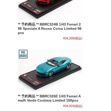
** 予約商品 ** BBRC324B 1/43 Ferrari 2
96 Speciale A Rosso Corsa Limited 96
pcs
¥34,200
(税込)
** 予約商品 ** BBRC326E 1/43 Ferrari A
malfi Verde Costiera Limited 150pcs
¥34,920
(税込)