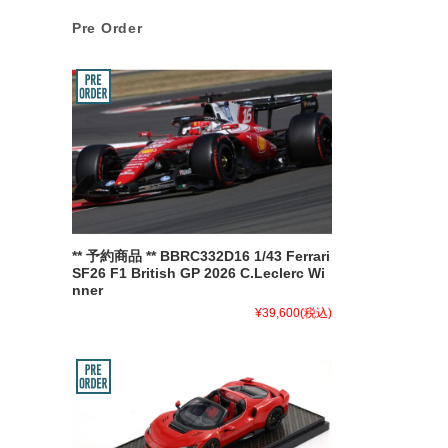
Pre Order
** 予約商品 ** BBRC332D16 1/43 Ferrari
SF26 F1 British GP 2026 C.Leclerc Wi
nner
¥39,600
(税込)