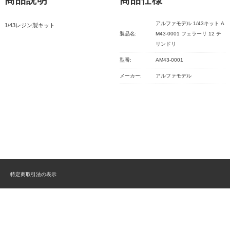
商品説明
商品仕様
アルファモデル 1/43キット A
1/43レジン製キット
製品名:
M43-0001 フェラーリ 12 チ
リンドリ
型番:
AM43-0001
メーカー:
アルファモデル
特定商取引法の表示