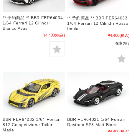
** 予約商品 ** BBR FER64034
** 予約商品 ** BBR FER64033
1/64 Ferrari 12 Cilindri
1/64 Ferrari 12 Cilindri Rosso
Bianco Avus
Imola
¥4,400
(税込)
¥4,400
(税込)
在庫切れ
BBR FER64032 1/64 Ferrari
BBR FER64021 1/64 Ferrari
812 Competizione Tailor
Daytona SP3 Matt Black
Made
¥4,400
(税込)