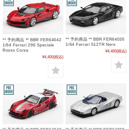
** 予約商品 ** BBR FER64035
** 予約商品 ** BBR FER64042
1/64 Ferrari 512TR Nero
1/64 Ferrari 296 Speciale
Rosso Corsa
¥4,400
(税込)
¥4,400
(税込)