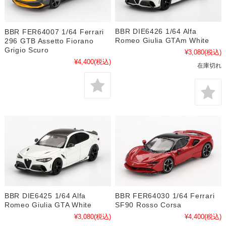
BBR DIE6426 1/64 Alfa
BBR FER64007 1/64 Ferrari
Romeo Giulia GTAm White
296 GTB Assetto Fiorano
Grigio Scuro
¥3,080
(税込)
¥4,400
(税込)
在庫切れ
BBR FER64030 1/64 Ferrari
BBR DIE6425 1/64 Alfa
SF90 Rosso Corsa
Romeo Giulia GTA White
¥4,400
(税込)
¥3,080
(税込)