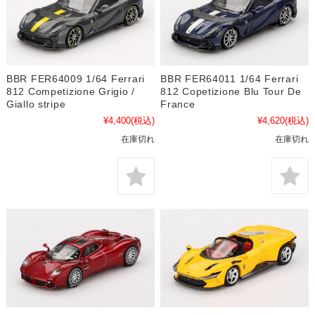
BBR FER64011 1/64 Ferrari
BBR FER64009 1/64 Ferrari
812 Copetizione Blu Tour De
812 Competizione Grigio /
France
Giallo stripe
¥4,620
(税込)
¥4,400
(税込)
在庫切れ
在庫切れ