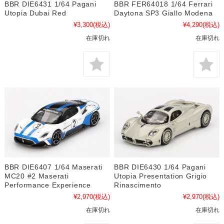
BBR DIE6431 1/64 Pagani
BBR FER64018 1/64 Ferrari
Utopia Dubai Red
Daytona SP3 Giallo Modena
¥3,300
(税込)
¥4,290
(税込)
在庫切れ
在庫切れ
BBR DIE6407 1/64 Maserati
BBR DIE6430 1/64 Pagani
MC20 #2 Maserati
Utopia Presentation Grigio
Performance Experience
Rinascimento
¥2,970
(税込)
¥2,970
(税込)
在庫切れ
在庫切れ