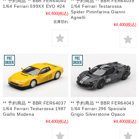
** 予約商品 ** BBR FER64040
** 予約商品 ** BBR FER64039
1/64 Ferrari 599XX EVO #24
1/64 Ferrari Testarossa
Spider Pininfarina Gianni
¥4,400
(税込)
Agnelli
在庫切れ
¥4,400
(税込)
** 予約商品 ** BBR FER64037
** 予約商品 ** BBR FER64043
1/64 Ferrari Testarossa 1987
1/64 Ferrari 296 Speciale
Giallo Modena
Grigio Silverstone Opaco
¥4,400
(税込)
¥4,400
(税込)