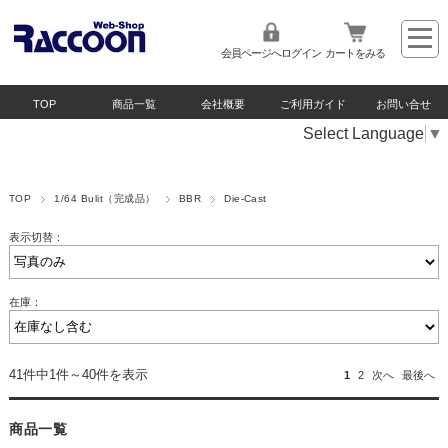
会員ページへログイン
カートをみる
TOP
商品一覧
会社概要
ご利用ガイド
お問い合せ
Select Language
▼
TOP
1/64 Bulit（完成品）
BBR
Die-Cast
表示切替：
在庫：
41件中1件～40件を表示
1
2
次へ
最後へ
商品一覧