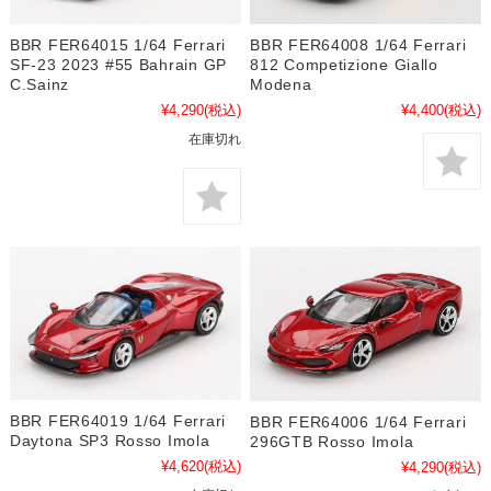
BBR FER64015 1/64 Ferrari
BBR FER64008 1/64 Ferrari
SF-23 2023 #55 Bahrain GP
812 Competizione Giallo
C.Sainz
Modena
¥4,290
(税込)
¥4,400
(税込)
在庫切れ
BBR FER64019 1/64 Ferrari
BBR FER64006 1/64 Ferrari
Daytona SP3 Rosso Imola
296GTB Rosso Imola
¥4,620
(税込)
¥4,290
(税込)