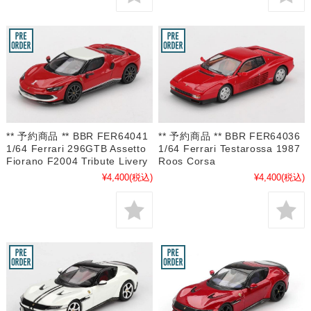
** 予約商品 ** BBR FER64036
** 予約商品 ** BBR FER64041
1/64 Ferrari Testarossa 1987
1/64 Ferrari 296GTB Assetto
Roos Corsa
Fiorano F2004 Tribute Livery
¥4,400
(税込)
¥4,400
(税込)