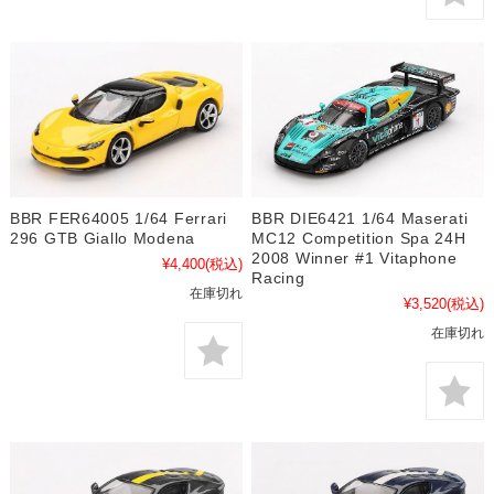
BBR FER64005 1/64 Ferrari
BBR DIE6421 1/64 Maserati
296 GTB Giallo Modena
MC12 Competition Spa 24H
2008 Winner #1 Vitaphone
¥4,400
(税込)
Racing
在庫切れ
¥3,520
(税込)
在庫切れ