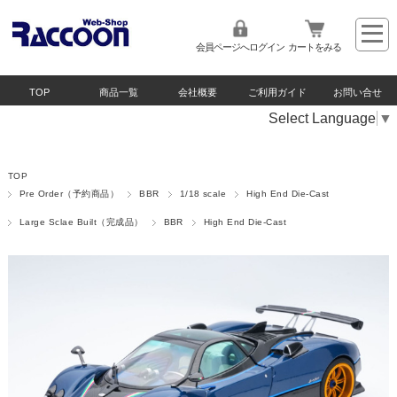
会員ページへログイン
カートをみる
TOP
商品一覧
会社概要
ご利用ガイド
お問い合せ
Select Language
▼
TOP
Pre Order（予約商品）
BBR
1/18 scale
High End Die-Cast
Large Sclae Built（完成品）
BBR
High End Die-Cast