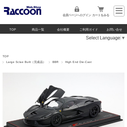
会員ページへログイン
カートをみる
TOP
商品一覧
会社概要
ご利用ガイド
お問い合せ
Select Language
▼
TOP
Large Sclae Built（完成品）
BBR
High End Die-Cast