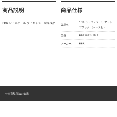
商品説明
商品仕様
1/18 ラ・フェラーリ マット
BBR 1/18スケール ダイキャスト製完成品
製品名:
ブラック （ケース付）
型番:
BBR182242DIE
メーカー:
BBR
特定商取引法の表示