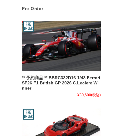
Pre Order
** 予約商品 ** BBRC332D16 1/43 Ferrari
SF26 F1 British GP 2026 C.Leclerc Wi
nner
¥39,600
(税込)