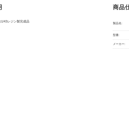
明
商品
の1/43レジン製完成品
製品名:
型番:
メーカー: