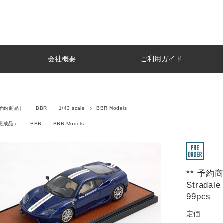
会社概要
ご利用ガイド
r（予約商品）
BBR
1/43 scale
BBR Models
t（完成品）
BBR
BBR Models
** 予約商品
Stradale 
99pcs
定価: