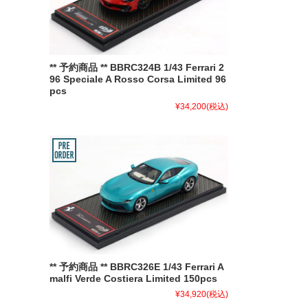
** 予約商品 ** BBRC324B 1/43 Ferrari 2
96 Speciale A Rosso Corsa Limited 96
pcs
¥34,200
(税込)
** 予約商品 ** BBRC326E 1/43 Ferrari A
malfi Verde Costiera Limited 150pcs
¥34,920
(税込)