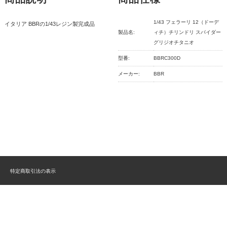
1/43 フェラーリ 12（ドーデ
イタリア BBRの1/43レジン製完成品
製品名:
ィチ）チリンドリ スパイダー
グリジオチタニオ
型番:
BBRC300D
メーカー:
BBR
特定商取引法の表示