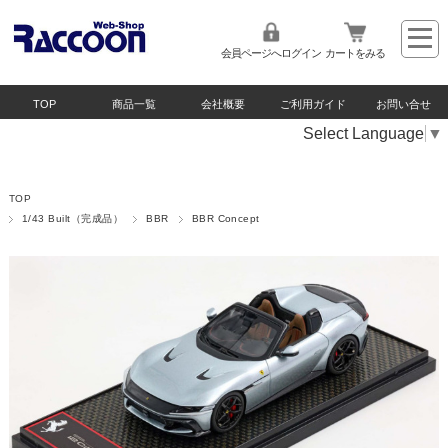
会員ページへログイン
カートをみる
TOP
商品一覧
会社概要
ご利用ガイド
お問い合せ
Select Language
▼
TOP
1/43 Built（完成品）
BBR
BBR Concept