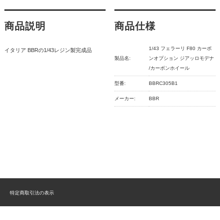
商品説明
商品仕様
1/43 フェラーリ F80 カーボ
イタリア BBRの1/43レジン製完成品
製品名:
ンオプション ジアッロモデナ
/カーボンホイール
型番:
BBRC305B1
メーカー:
BBR
特定商取引法の表示