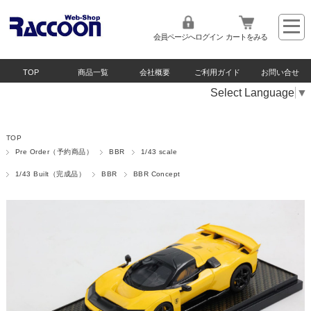
会員ページへログイン
カートをみる
TOP
商品一覧
会社概要
ご利用ガイド
お問い合せ
Select Language
▼
TOP
Pre Order（予約商品）
BBR
1/43 scale
1/43 Built（完成品）
BBR
BBR Concept