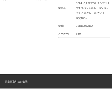
SF24 イタリアGP モンツァ 2
製品名:
024 スペシャルカーボンボッ
クス C.ルクレール ウィナー
限定100台
型番:
BBRC307ACOF
メーカー:
BBR
特定商取引法の表示