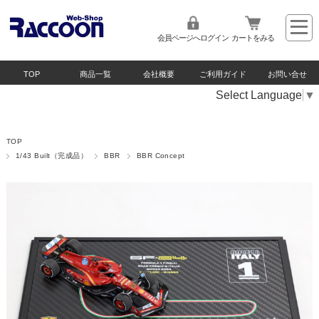
会員ページへログイン
カートをみる
TOP
商品一覧
会社概要
ご利用ガイド
お問い合せ
Select Language
▼
TOP
1/43 Built（完成品）
BBR
BBR Concept